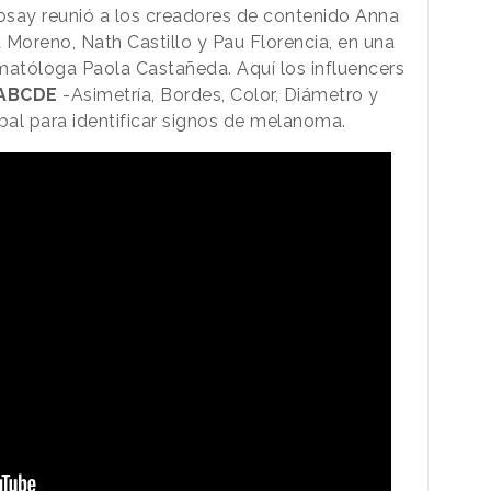
osay reunió a los creadores de contenido Anna
a Moreno, Nath Castillo y Pau Florencia, en una
matóloga Paola Castañeda. Aquí los influencers
 ABCDE
-Asimetría, Bordes, Color, Diámetro y
obal para identificar signos de melanoma.