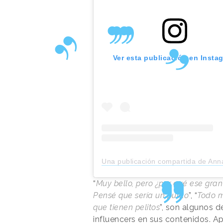
Ver esta publicación en Insta
Una publicación compartida de Anna Sarelly (@annas
“
Muy bello, pero ¿por qué ese gran
Pensé que sería un punto
”, “
Todo m
que tienen pelitos
”, son algunos d
influencers en sus contenidos. A