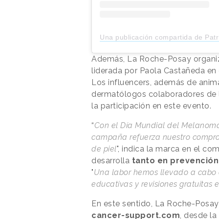
Una publicación compartida de Patricio Quintana (@patric
Además, La Roche-Posay organizó
liderada por Paola Castañeda en d
Los influencers, además de animar
dermatólogos colaboradores de l
la participación en este evento.
“
Con el Día Mundial del Melanoma
campaña refuerza nuestro comprom
de piel
", indica la marca en el co
desarrolla
tanto en prevención
"
Una labor hemos llevado a cabo
educativas y revisiones gratuitas e
En este sentido, La Roche-Posay 
cancer-support.com
, desde la