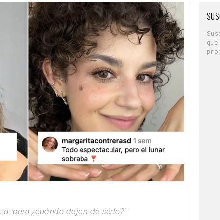
SUS
Sus
que
pro
eza, pero ¿cuándo dejan de serlo?”