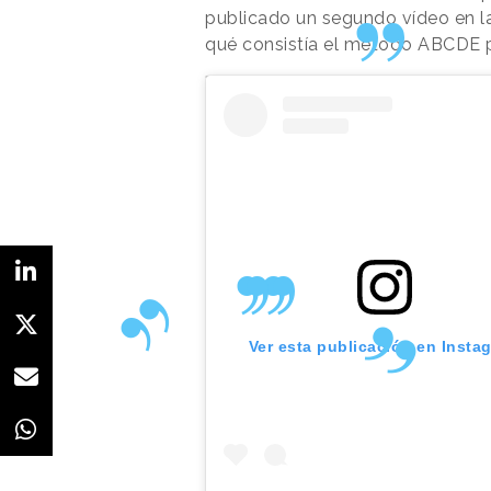
publicado un segundo vídeo en 
qué consistía el método ABCDE p
Ver esta publicación en Insta