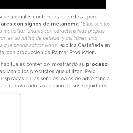
us habituales contenidos de belleza, pero
nares con signos de melanoma
. “
Ellos son los
 a maquillar lunares con características propias
n en su rutina de belleza, y así inicien una
 que podría salvar vidas
”, explica Castañeda en
ña, con producción de Palmar Production.
 habituales contenido, mostrando su
proceso
aplican o los productos que utilizan. Pero
nspiradas en las señales reales de advertencia
e ha provocado la reacción de sus seguidores.