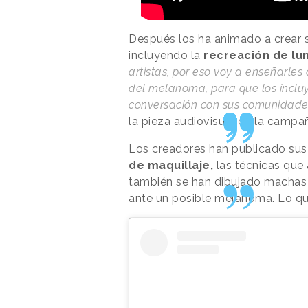
Después los ha animado a crear s
incluyendo la
recreación de lu
artistas, por eso voy a enseñarles
del melanoma, para que los incluya
conversación con sus comunidades
la pieza audiovisual de la campa
Los creadores han publicado sus
de maquillaje,
las técnicas que 
también se han dibujado machas i
ante un posible melanoma. Lo qu