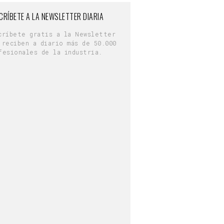
CRÍBETE A LA NEWSLETTER DIARIA
críbete gratis a la Newsletter
 reciben a diario más de 50.000
fesionales de la industria.