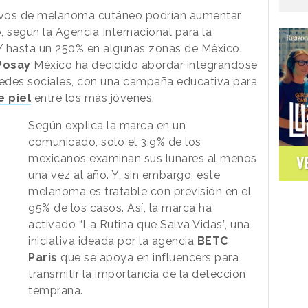
evos de melanoma cutáneo podrían aumentar
según la Agencia Internacional para la
 Y hasta un 250% en algunas zonas de México.
Posay
México
ha decidido abordar integrándose
redes sociales, con una campaña educativa para
e piel
entre los más jóvenes.
Según explica la marca en un
comunicado, solo el 3,9% de los
mexicanos examinan sus lunares al menos
V
una vez al año. Y, sin embargo, este
melanoma es tratable con previsión en el
95% de los casos. Así, la marca ha
activado “La Rutina que Salva Vidas”, una
iniciativa ideada por la agencia
BETC
Paris
que se apoya en influencers para
transmitir la importancia de la detección
temprana.