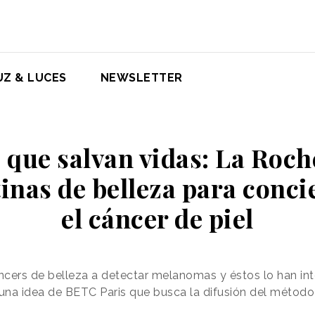
UZ & LUCES
NEWSLETTER
 que salvan vidas: La Roc
tinas de belleza para conci
el cáncer de piel
ncers de belleza a detectar melanomas y éstos lo han in
s una idea de BETC Paris que busca la difusión del méto