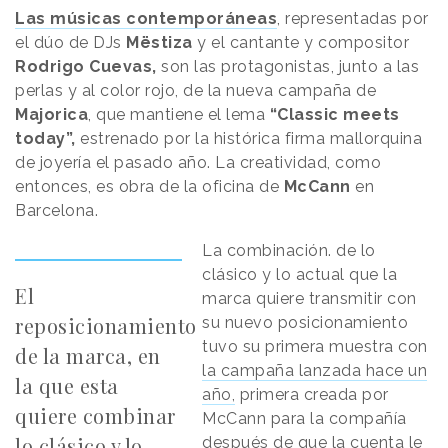
Las músicas contemporáneas
, representadas por
el dúo de DJs
Mëstiza
y el cantante y compositor
Rodrigo Cuevas,
son las protagonistas, junto a las
perlas y al color rojo, de la nueva campaña de
Majorica
, que mantiene el lema
“Classic meets
today”,
estrenado por la histórica firma mallorquina
de joyería el pasado año. La creatividad, como
entonces, es obra de la oficina de
McCann
en
Barcelona.
La combinación. de lo
clásico y lo actual que la
El
marca quiere transmitir con
reposicionamiento
su nuevo posicionamiento
tuvo su primera muestra con
de la marca, en
la campaña lanzada hace un
la que esta
año,
primera creada por
quiere combinar
McCann para la compañía
lo clásico y lo
después de que la cuenta le