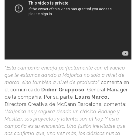
“
Esta campaña encaja perfectamente con el vuelco
que le estamos dando a Majorica no solo a nivel de
marca, sino también a nivel de producto”
comenta en
el comunicado
Didier Grupposo
, General Manager
de la compañía. Por su parte,
Laura Marco,
Directora Creativa de McCann Barcelona, comenta:
“Majorica es y seguirá siendo un clásico. Rodrigo y
Mëstiza, sus proyectos y talento, son el hoy. Y esta
campaña es su encuentro. Una fusión inevitable que
nos confirma que, una vez más, los clásicos nunca