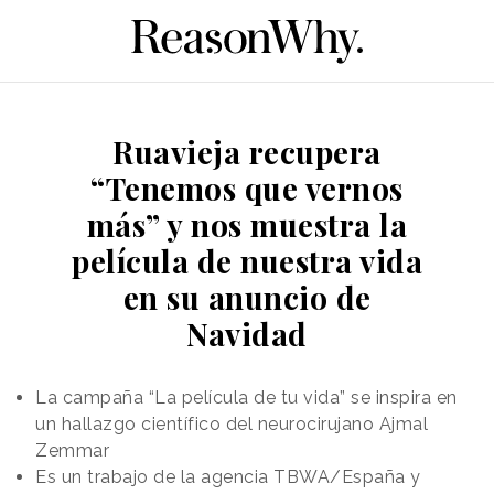
Ruavieja recupera
“Tenemos que vernos
más” y nos muestra la
película de nuestra vida
en su anuncio de
Navidad
La campaña “La película de tu vida” se inspira en
un hallazgo científico del neurocirujano Ajmal
Zemmar
Es un trabajo de la agencia TBWA/España y