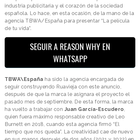
industria publicitaria y el corazón de la sociedad
española. Lo hace, en esta ocasión, de la mano de la
agencia
TBWA/España para presentar “La película
de tu vida”.
SEGUIR A REASON WHY EN
WHATSAPP
TBWA\España
ha sido la agencia encargada de
seguir construyendo Ruavieja con este anuncio,
después de que la marca le asignara el proyecto el
pasado mes de septiembre. De esta forma, la marca
ha vuelto a trabajar con
Juan García-Escudero
,
quien fuera máximo responsable creativo de Leo
Burnett en 2018, cuando esta agencia firmó “El
tiempo que nos queda”. La creatividad cae de nuevo
en sus manos después de dos años (2021 y 2022) en