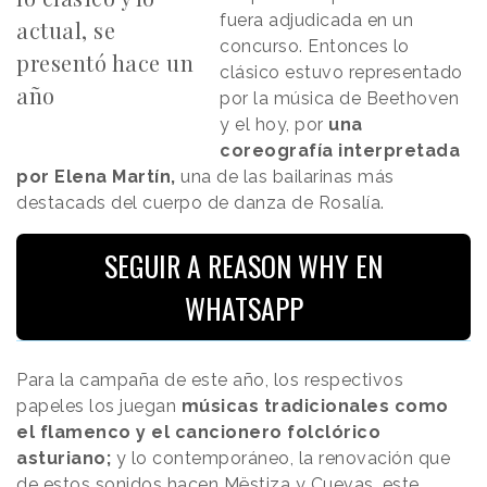
fuera adjudicada en un
actual, se
concurso. Entonces lo
presentó hace un
clásico estuvo representado
año
por la música de Beethoven
y el hoy, por
una
coreografía interpretada
por Elena Martín,
una de las bailarinas más
destacads del cuerpo de danza de Rosalía.
SEGUIR A REASON WHY EN
WHATSAPP
Para la campaña de este año, los respectivos
papeles los juegan
músicas tradicionales como
el flamenco y el cancionero folclórico
asturiano;
y lo contemporáneo, la renovación que
de estos sonidos hacen Mëstiza y Cuevas, este