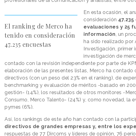
profesionales de la comunicación y analistas, entre otr
En esta ocasión, el an
consideración
47.235
El ranking de Merco ha
evaluaciones y 25 f
tenido en consideración
información
, un pro
ha sido realizado por 
47.235 encuestas
Investigación, primer 
investigación de mer
contado con la revisión independiente por parte de KP
elaboración de las presentes listas, Merco ha contado 
directivos (con un peso del 23% en el ranking), de exper
benchmarking y evaluación de méritos -basado en 200
gestión- (14%), los resultados de otros monitores -Mer
Consumo, Merco Talento- (24%) y, como novedad, la ev
pymes (6%).
Así, los rankings de este año han contado con la parti
directivos de grandes empresas y, entre los exp
respuestas de 77 Dircoms y líderes de opinión, 76 peri