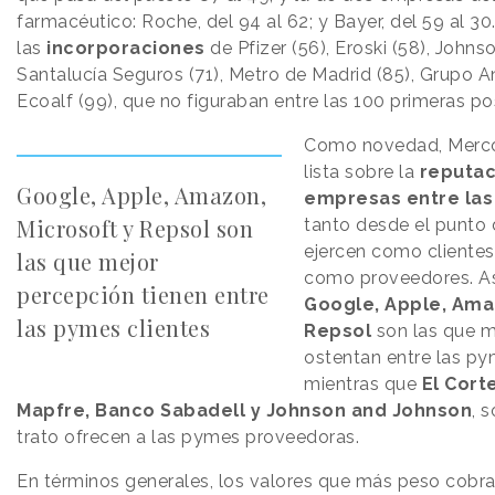
farmacéutico: Roche, del 94 al 62; y Bayer, del 59 al 3
las
incorporaciones
de Pfizer (56), Eroski (58), Johns
Santalucía Seguros (71), Metro de Madrid (85), Grupo An
Ecoalf (99), que no figuraban entre las 100 primeras po
Como novedad, Merco
lista sobre la
reputac
Google, Apple, Amazon,
empresas entre la
Microsoft y Repsol son
tanto desde el punto 
ejercen como clientes
las que mejor
como proveedores. Así
percepción tienen entre
Google, Apple, Ama
las pymes clientes
Repsol
son las que m
ostentan entre las py
mientras que
El Cort
Mapfre, Banco Sabadell y Johnson and Johnson
, 
trato ofrecen a las pymes proveedoras.
En términos generales, los valores que más peso cobra