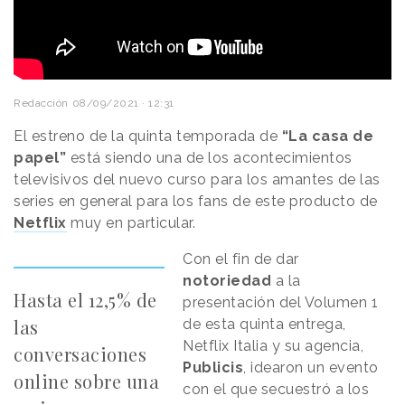
Redacción
08/09/2021 · 12:31
El estreno de la quinta temporada de
“La casa de
papel”
está siendo una de los acontecimientos
televisivos del nuevo curso para los amantes de las
series en general para los fans de este producto de
Netflix
muy en particular.
Con el fin de dar
notoriedad
a la
Hasta el 12,5% de
presentación del Volumen 1
las
de esta quinta entrega,
Netflix Italia y su agencia,
conversaciones
Publicis
, idearon un evento
online sobre una
con el que secuestró a los