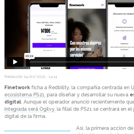
Redacción
24/02/2021 · 14:14
Finetwork
ficha a Redbility, la compañía centrada en
U
ecosistema PS21
, para diseñar y desarrollar su nueva
e
digital
. Aunque el operador anunció recientemente qu
integrada será Ogilvy
, la filial de PS21 se centrará en e
digital de la firma.
Así, la primera acción de