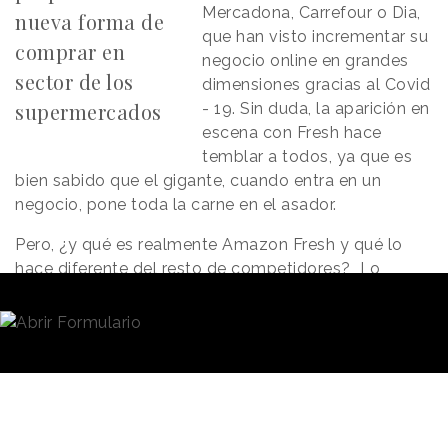
Mercadona, Carrefour o Dia,
nueva forma de
que han visto incrementar su
comprar en
negocio online en grandes
sector de los
dimensiones gracias al Covid
supermercados
- 19. Sin duda, la aparición en
escena con Fresh hace
temblar a todos, ya que es
bien sabido que el gigante, cuando entra en un
negocio, pone toda la carne en el asador.
Pero, ¿y qué es realmente Amazon Fresh y qué lo
hace diferente del resto de competidores? Lo
primero que tenemos que tener claro es que la
película cambia si eres comprador/usuario de
Amazon o si eres proveedor/seller de Amazon.
Las ventajas de Amazon Fresh para los
consumidores
Comenzamos desde el punto de vista del