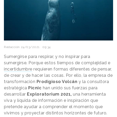
Redacción
24/03/2021 · 09:34
Sumergirse para respirar, y no inspirar para
sumergirse. Porque estos tiempos de complejidad e
incertidumbre
requieren formas diferentes de pensar,
de crear y de hacer las cosas. Por ello, la empresa de
transformación
Prodigioso Volcán
y la consultora
estratégica
Picnic
han unido sus fuerzas para
desarrollar
Exploratorium 2021,
una herramienta
viva y líquida de información e inspiración que
pretende ayudar a comprender el momento que
vivimos y proyectar distintos horizontes de futuro.