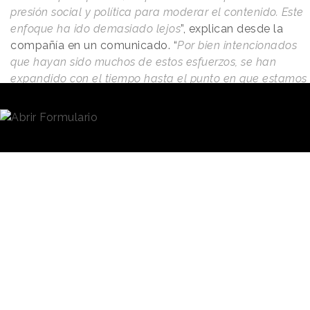
presión social y política para moderar el contenido. Este
enfoque ha ido demasiado lejos
”, explican desde la
compañía en un comunicado. “
Por bien intencionados
que hayan sido muchos de estos esfuerzos, se han
expandido con el tiempo hasta el punto en que estamos
cometiendo demasiados errores, frustrando a nuestros
usuarios y con demasiada frecuencia obstaculizando la
libre expresión que nos propusimos permitir
”.
Meta asegura que su objetivo es solucionar la
situación y recuperar su compromiso fundamental con
la libertad de expresión. El propio Zuckerberg lo ha
trasladado a los usuarios a través de
un vídeo
publicado en sus perfiles personales
en ambas
plataformas, argumentando que la intención es
simplificar sus políticas de contenido.