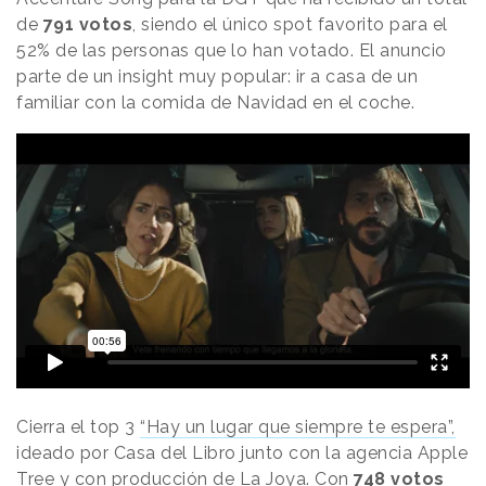
de
791 votos
, siendo el único spot favorito para el
52% de las personas que lo han votado. El anuncio
parte de un insight muy popular: ir a casa de un
familiar con la comida de Navidad en el coche.
Cierra el top 3
“Hay un lugar que siempre te espera”,
ideado por Casa del Libro junto con la agencia Apple
Tree y con producción de La Joya. Con
748 votos