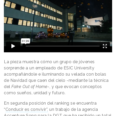
La pieza muestra cómo un grupo de jóvenes
sorprende a un empleado de ESIC University
acompañándole e iluminando su velada con bolas
de Navidad que caen del cielo -mediante la técnica
del
Fake Out of Home
-, y que evocan conceptos
como sueños, unidad y futuro.
En segunda posición del ranking se encuentra
“
Conducir es convivir”,
un trabajo de la agencia
Accenture Song para la DGT que ha recibido un total