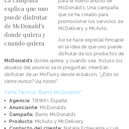
para el nuevo anucio de
explica que uno
McDonald's. Una campaña
que se ha creado para
puede disfrutar
promocionar los servicios de
de McDonald's
McDelivery y McAuto.
donde quiera y
Así se hace especial hincapié
cuando quiera
en la idea de que uno puede
disfrutar de los productos de
McDonald’s
donde quiera, y cuando sea. Incluso los
abuelos del anuncio se lo preguntan, mientran
disfrutan de un McFlurry desde el balcón.
"¿Esto no
cierra nunca? ¡24 horas!".
Ficha Técnica: "Barrio McDonald's"
Agencia
: TBWA\ España
Anunciante
: McDonald’s
Campaña
: Barrio McDonald’s
Producto
: McAuto y McDelivery
Contacto del cliente:
Natalia Echevarría y Luis