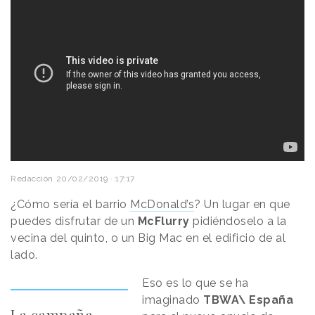
Redacción
20/02/2019 · 17:17
¿Cómo sería el barrio
McDonald’s
? Un lugar en que
puedes disfrutar de un
McFlurry
pidiéndoselo a la
vecina del quinto, o un Big Mac en el edificio de al
lado.
Eso es lo que se ha
imaginado
TBWA\ España
La campaña