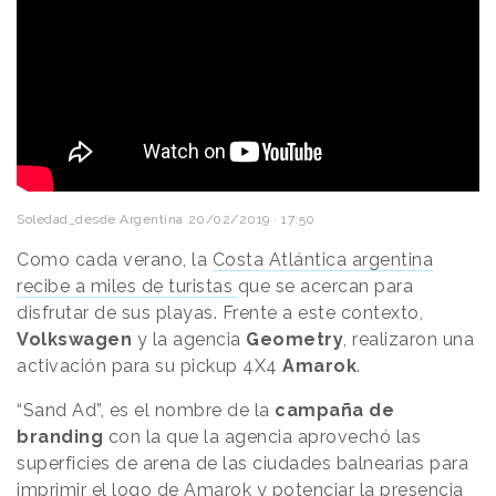
Soledad_desde Argentina
20/02/2019 · 17:50
Como cada verano, la
Costa Atlántica argentina
recibe a miles de turistas
que se acercan para
disfrutar de sus playas. Frente a este contexto,
Volkswagen
y la agencia
Geometry
, realizaron una
activación para su pickup 4X4
Amarok
.
“Sand Ad”, es el nombre de la
campaña de
branding
con la que la agencia aprovechó las
superficies de arena de las ciudades balnearias para
imprimir el logo de Amarok y potenciar la presencia