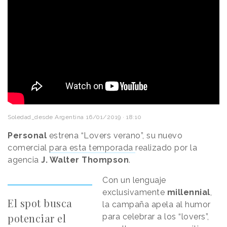
Soledad_desde Argentina
16/01/2019 · 18:10
Personal
estrena “Lovers verano”, su nuevo
comercial
para esta temporada
realizado por la
agencia
J. Walter Thompson
.
Con un lenguaje
exclusivamente
millennial
,
El spot busca
la campaña apela al humor
potenciar el
para celebrar a los “lovers”,