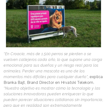
“En Croacia, más de 1.500 perros se pierden o se
vuelven callejeros cada año, lo que supone una carga
emocional para sus dueños y un riesgo real para los
animales. Perder una mascota es uno de los
momentos más difíciles para cualquier dueño”
, explica
Branka Bajt, Brand Director en Hrvatski Telekom.
“Nuestro objetivo es mostrar cómo la tecnología y las
soluciones innovadoras pueden enriquecer lo que
pueden parecer situaciones cotidianas sin importancia,
pero que en realidad son extremadamente