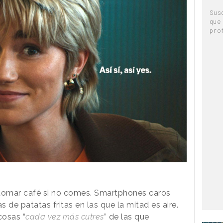
Sus
que
pro
 tomar café si no comes. Smartphones caros
s de patatas fritas en las que la mitad es aire.
cosas “
cada vez más cutres
” de las que