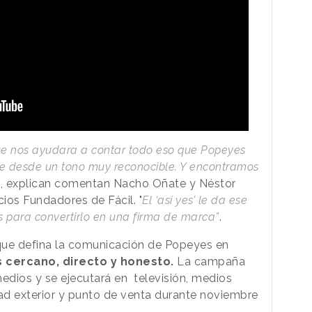
e nos ayudara a contar todo eso que Popeyes
te desde un tono muy reconocible. Y encontramos
"
, explican comentan Nacho Oñate y Néstor
cios Fundadores de Fácil. "
El ‘así yes’ le da ese
para convertirlo en una firma de marca”
.
o que defina la comunicación de Popeyes en
 cercano, directo y honesto.
La campaña
medios y se ejecutará en televisión, medios
idad exterior y punto de venta durante noviembre