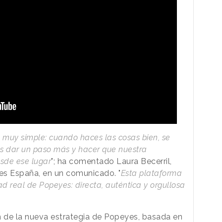
muy simple: cuando haces las cosas bien, se
mos dar un paso más y hacer que nuestra
sde ese lugar
"; ha comentado Laura Becerril,
es España, en un comunicado. "
Esta plataforma
d real de Popeyes: directa, auténtica y orgullosa
n de la nueva estrategia de Popeyes, basada en