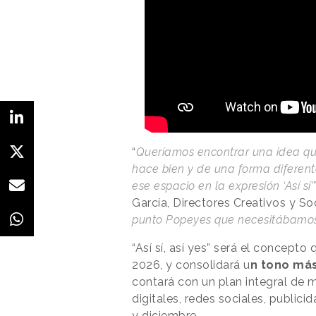
“
Queríamos encontrar una idea qu
hace bien y de una forma diferen
ese espacio en la expresión ‘Así sí’
García, Directores Creativos y So
punto Popeyes que necesitábamos 
“Así sí, así yes” será el concept
2026, y consolidará u
n tono más
contará con un plan integral de 
digitales, redes sociales, public
y diciembre.