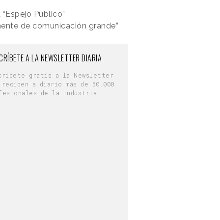
 “Espejo Público”
onente de comunicación grande”
CRÍBETE A LA NEWSLETTER DIARIA
críbete gratis a la Newsletter
 reciben a diario más de 50.000
fesionales de la industria.