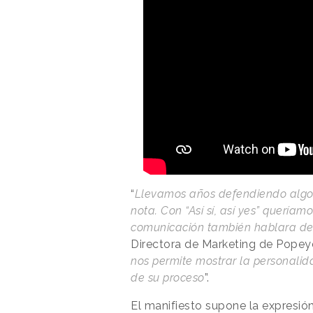
“
Llevamos años defendiendo algo 
nota. Con “Así sí, así yes” quería
comunicación también hablara de
Directora de Marketing de Popey
nos permite mostrar la personalida
de su proceso
”.
El manifiesto supone la expresió