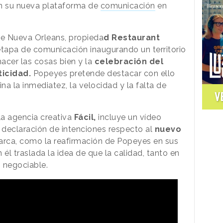
on su nueva plataforma de
comunicación
en
 de Nueva Orleans, propieda
d Restaurant
etapa de comunicación inaugurando un territorio
hacer las cosas bien y la
celebración del
ticidad.
Popeyes pretende destacar con ello
a la inmediatez, la velocidad y la falta de
V
la agencia creativa
Fácil,
incluye un vídeo
declaración de intenciones respecto al
nuevo
arca, como la reafirmación de Popeyes en sus
n él traslada la idea de que la calidad, tanto en
s negociable.