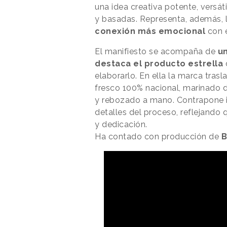
una idea creativa potente, versáti
y basadas. Representa, además, l
conexión más emocional
con 
El manifiesto se acompaña de
un
destaca el producto estrella
d
elaborarlo. En ella la marca tras
fresco 100% nacional, marinado 
y rebozado a mano. Contrapone i
detalles del proceso, reflejando
y dedicación.
Ha contado con producción de
B