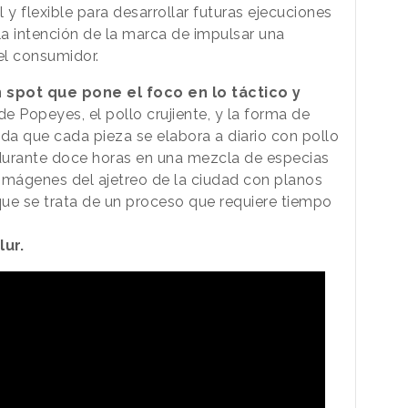
l y flexible para desarrollar futuras ejecuciones
a intención de la marca de impulsar una
el consumidor.
 spot que pone el foco en lo táctico y
e Popeyes, el pollo crujiente, y la forma de
lada que cada pieza se elabora a diario con pollo
durante doce horas en una mezcla de especias
mágenes del ajetreo de la ciudad con planos
 que se trata de un proceso que requiere tiempo
lur.