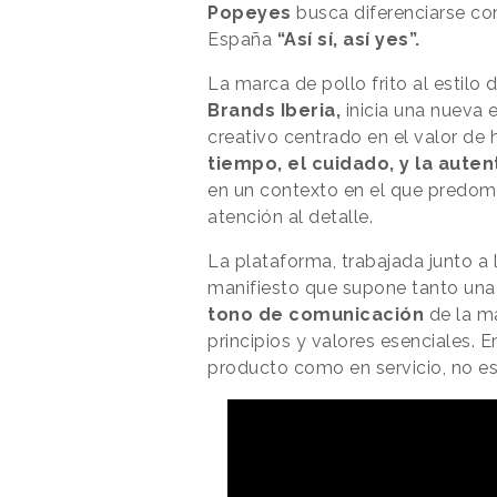
Popeyes
busca diferenciarse c
España
“Así sí, así yes”.
La marca de pollo frito al estilo
Brands Iberia,
inicia una nueva 
creativo centrado en el valor de 
tiempo, el cuidado, y la auten
en un contexto en el que predomin
atención al detalle.
La plataforma, trabajada junto a 
manifiesto que supone tanto una 
tono de comunicación
de la m
principios y valores esenciales. E
producto como en servicio, no e