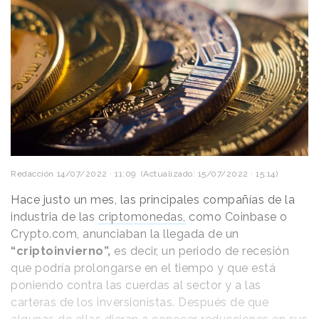
Redacción
14/07/2022 · 11:09
(Actualizado: 15/07/2022 · 15:14)
Hace justo un mes, las principales compañías de la
industria de las
criptomonedas,
como Coinbase o
Crypto.com, anunciaban la llegada de un
“criptoinvierno”,
es decir, un periodo de recesión
que podría prolongarse en el tiempo y que está
poniendo contra las cuerdas al sector y a las
carteras de los inversionistas. Después de que