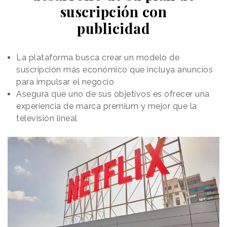
suscripción con
desplomó alrededor de un 15% después de que la
plataforma
suspendiera todas las transacciones
publicidad
entre clientes y vetase la retirada de capitales
haciendo alusión a las "
condiciones extrema
s" del
mercado. A este respecto, la compañía ha señalado
La plataforma busca crear un modelo de
que sin una pausa, la aceleración de los retiros de
suscripción más económico que incluya anuncios
divisas habría permitido que ciertos clientes, los
para impulsar el negocio
primeros en actuar, recibieran el pago completo
Asegura que uno de sus objetivos es ofrecer una
mientras otros esperaban a que Celsius recogiera el
experiencia de marca premium y mejor que la
valor de las actividades de despliegue de activos no
televisión lineal
líquidos o a más largo plazo antes de recibir un
pago.
“
Esta es la decisión correcta
para nuestra comunidad y
“Cuando
nuestra empresa
”, ha
miremos hacia
comentado Alex Mashinsky,
Co-Fundador y Director
atrás en la
Ejecutivo de Celsius, en un