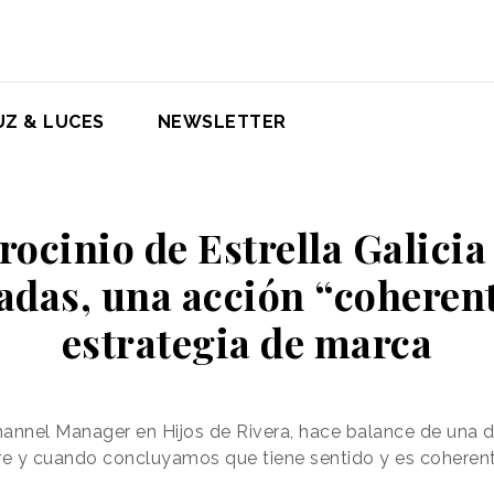
UZ & LUCES
NEWSLETTER
rocinio de Estrella Galicia
as, una acción “coherent
estrategia de marca
hannel Manager en Hijos de Rivera, hace balance de una 
e y cuando concluyamos que tiene sentido y es coheren