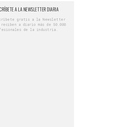
CRÍBETE A LA NEWSLETTER DIARIA
críbete gratis a la Newsletter
 reciben a diario más de 50.000
fesionales de la industria.