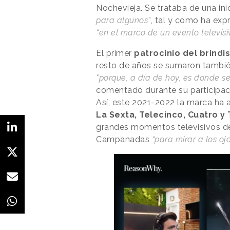
Nochevieja. Se trataba de una ini
para algunos”
, tal y como ha ex
“en el marco de un evento televis
El primer
patrocinio del brindi
resto de años se sumaron también
"porque, a día de hoy, es donde s
comentado durante su participaci
Así, este 2021-2022 la marca h
La Sexta, Telecinco, Cuatro y
grandes momentos televisivos del
Campanadas
“para mirar a los ojo