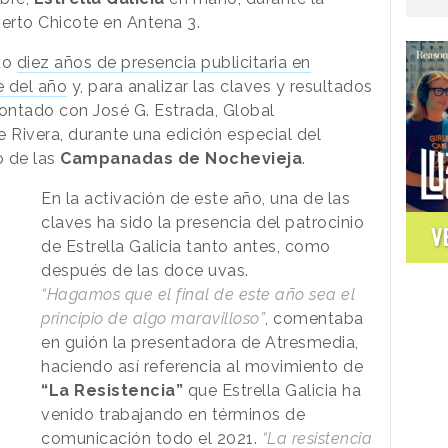
erto Chicote en Antena 3.
do
diez años de presencia publicitaria en
e del año
y, para analizar las claves y resultados
ontado con José G. Estrada, Global
Rivera, durante una edición especial del
 de las
Campanadas de Nochevieja
.
En la activación de este año, una de las
claves ha sido la presencia del patrocinio
V
de Estrella Galicia tanto antes, como
después de las doce uvas.
“Hagamos que el final de este año sea el
principio de algo maravilloso”
, comentaba
en guión la presentadora de Atresmedia,
haciendo así referencia al movimiento de
“La Resistencia”
que Estrella Galicia ha
venido trabajando en términos de
comunicación todo el 2021.
“La resistencia