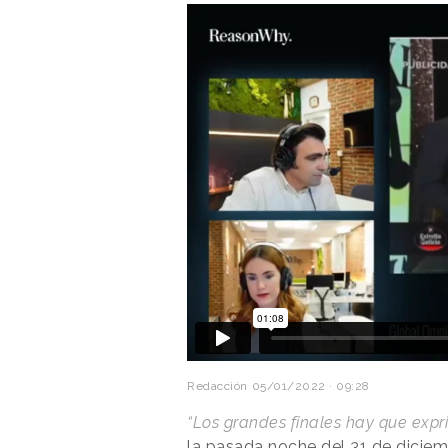
Redacción
05/01/2022 · 09:28
“Los grandes finales hay que expr
la pasada noche del 31 de dicie