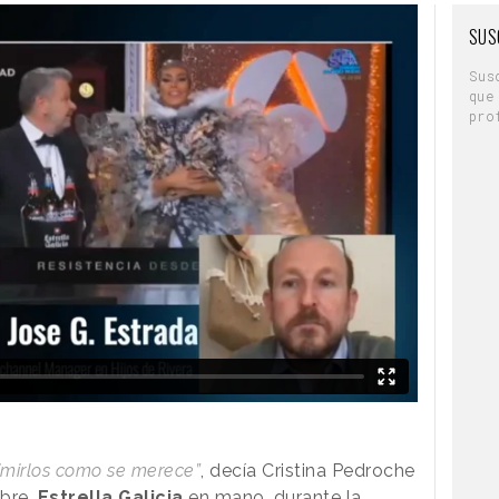
SUS
Sus
que
pro
imirlos como se merece”
, decía Cristina Pedroche
mbre,
Estrella Galicia
en mano, durante la