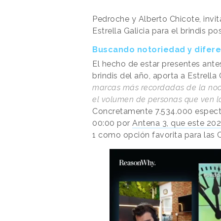
Pedroche y Alberto Chicote, invit
Estrella Galicia para el brindis p
Buscando notoriedad y diferen
El hecho de estar presentes ante
brindis del año, aporta a Estrella
marcas más recordadas de la noch
el volumen de personas que ven l
Concretamente 7.534.000 especta
00:00 por
Antena 3, que este 202
1 como opción favorita para la