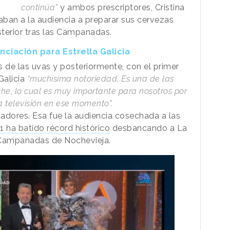
continúa”
y ambos prescriptores, Cristina
aban a la audiencia a preparar sus cervezas
osterior tras las Campanadas.
ciación para Estrella Galicia
s de las uvas y posteriormente, con el primer
 Galicia
“muchísima notoriedad. Es una de las
e, lo cual es muy importante para nosotros por
a televisión en ese momento".
dores. Esa fue la audiencia cosechada a las
1 ha batido récord histórico
desbancando a La
s Campanadas de Nochevieja.