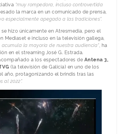
ciativa
“muy rompedora, incluso controvertida
presado la marca en un comunicado de prensa,
ivo especialmente apegado a las tradiciones”.
s
se hizo únicamente en Atresmedia, pero el
 Mediaset e incluso en la televisión gallega,
e acumula la mayoría de nuestra audiencia”
, ha
ón en el streaming José G. Estrada.
a acompañado a los espectadores de
Antena 3,
 TVG
(la televisión de Galicia) en uno de los
 año, protagonizando el brindis tras las
s al 2022”.