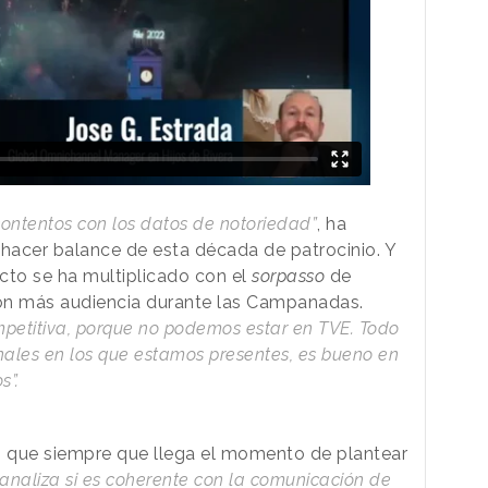
tentos con los datos de notoriedad”
, ha
hacer balance de esta década de patrocinio. Y
cto se ha multiplicado con el
sorpasso
de
n más audiencia durante las Campanadas.
mpetitiva, porque no podemos estar en TVE. Todo
nales en los que estamos presentes, es bueno en
os”.
 que siempre que llega el momento de plantear
 analiza si es coherente con la comunicación de