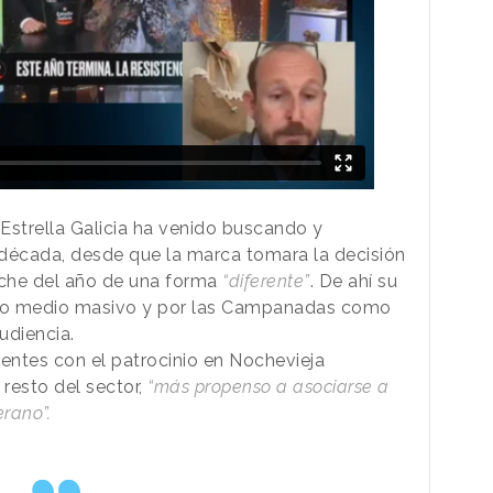
Estrella Galicia ha venido buscando y
 década, desde que la marca tomara la decisión
oche del año de una forma
“diferente”
. De ahí su
 medio masivo y por las Campanadas como
udiencia.
sentes con el patrocinio en Nochevieja
resto del sector,
“más propenso a asociarse a
rano”.