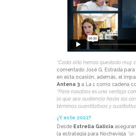
“Cada año hemos quedado muy con
comentado José G. Estrada para 
en esta ocasión, además, el impa
Antena 3
a La 1 como cadena co
“Para nosotros es una ventaja co
lo que sea audiencia hacia los ca
términos cuantitativos y cualitativ
¿Y este 2022?
Desde
Estrella Galicia
aseguran
la estrategia para Nochevieja
"se