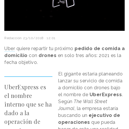
Redacción
23/10/2018 · 12:01
Uber
quiere repartir tu próximo
pedido de comida a
domicilio
con
drones
en solo tres años: 2021 es la
fecha objetivo.
El gigante estaría planeando
lanzar su servicio de comida
UberExpress es
a domicilio con drones bajo
el nombre
el nombre de
UberExpress
.
Según
The Wall Street
interno que se ha
Journal
, la empresa estaría
dado a la
buscando un
ejecutivo de
operación de
operaciones
que pueda