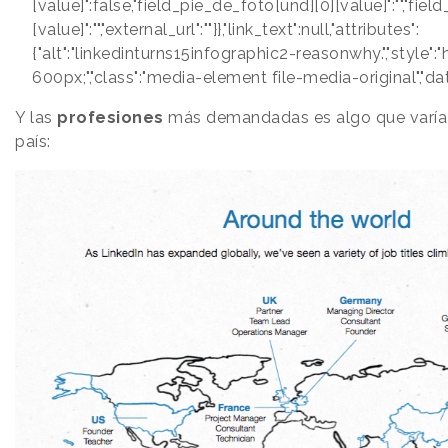
[value]":false,"field_pie_de_foto[und][0][value]":"","fie
[value]":"","external_url":""}},"link_text":null,"attributes":
{"alt":"linkedinturns15infographic2-reasonwhy.","style":
600px;","class":"media-element file-media-original","data
Y las
profesiones
más demandadas es algo que varía
país: