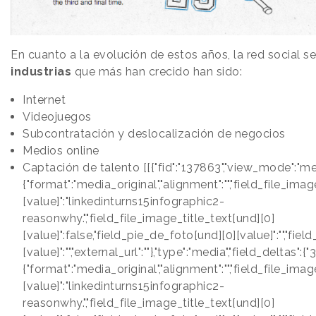
En cuanto a la evolución de estos años, la red social s
industrias
que más han crecido han sido:
Internet
Videojuegos
Subcontratación y deslocalización de negocios
Medios online
Captación de talento [[{"fid":"137863","view_mode":"medi
{"format":"media_original","alignment":"","field_file_ima
[value]":"linkedinturns15infographic2-
reasonwhy.","field_file_image_title_text[und][0]
[value]":false,"field_pie_de_foto[und][0][value]":"","fie
[value]":"","external_url":""},"type":"media","field_deltas":{"3
{"format":"media_original","alignment":"","field_file_ima
[value]":"linkedinturns15infographic2-
reasonwhy.","field_file_image_title_text[und][0]