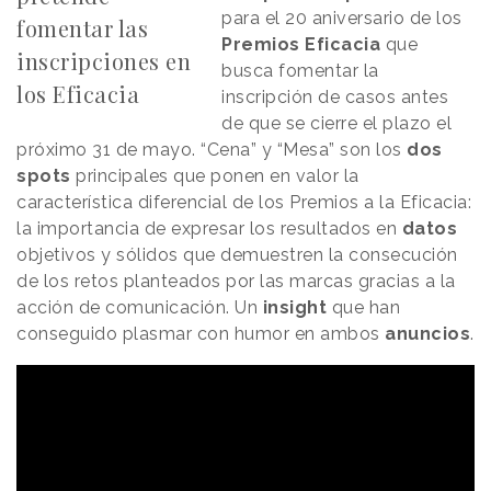
para el 20 aniversario de los
fomentar las
Premios Eficacia
que
inscripciones en
busca fomentar la
los Eficacia
inscripción de casos antes
de que se cierre el plazo el
próximo 31 de mayo. “Cena” y “Mesa” son los
dos
spots
principales que ponen en valor la
característica diferencial de los Premios a la Eficacia:
la importancia de expresar los resultados en
datos
objetivos y sólidos que demuestren la consecución
de los retos planteados por las marcas gracias a la
acción de comunicación. Un
insight
que han
conseguido plasmar con humor en ambos
anuncios
.