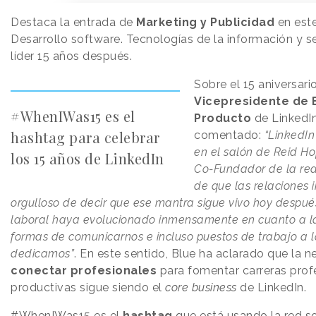
Destaca la entrada de
Marketing y Publicidad
en este
Desarrollo software. Tecnologías de la información y se
líder 15 años después.
Sobre el 15 aniversario
Vicepresidente de 
#WhenIWas15 es el
Producto
de LinkedIn
hashtag para celebrar
comentado:
“LinkedIn
en el salón de Reid H
los 15 años de LinkedIn
Co-Fundador de la red 
de que las relaciones 
orgulloso de decir que ese mantra sigue vivo hoy despu
laboral haya evolucionado inmensamente en cuanto a la
formas de comunicarnos e incluso puestos de trabajo a l
dedicamos”
. En este sentido, Blue ha aclarado que la 
conectar profesionales
para fomentar carreras prof
productivas sigue siendo el
core business
de LinkedIn.
#WhenIWas15 es el
hashtag
que está usando la red so