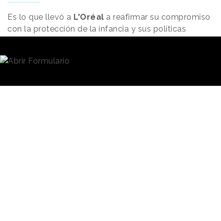
Es lo que llevó a
L'Oréal
a reafirmar su compromiso
con la protección de la infancia y sus políticas
publicitarias a través de una campaña de marketing de
su marca
Kiehl's,
que tiene a los jóvenes como públic
objetivo. La campaña, que tanto al firma como el grup
siguen activando en sus canales propios a nivel global,
recuerda a la sociedad que los niños deben ser niños.
Fue ideada por la agencia Marcel Paris y está
compuesta por una serie de imágenes que muestran a
niños en actitud lúdica e interactuando con elementos
que evocan productos de belleza. Por ejemplo, en una
de ellas se puede ver a un grupo de niños a la orilla del
mar, cubiertos de barro de pies a cabeza, con un
mensaje "La única mascarilla que deben ponerse los
niños". O a una niña con la cara cubierta de helado para
"la crema antienvejecimiento" y a dos niños
enterrándose en la arena para "la exfoliación de la piel".