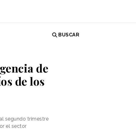
BUSCAR
igencia de
os de los
al segundo trimestre
r el sector