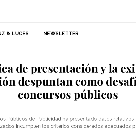
UZ & LUCES
NEWSLETTER
ica de presentación y la ex
ión despuntan como desafí
concursos públicos
os Públicos de Publicidad ha presentado datos relativos 
izados incumplen los criterios considerados adecuados po