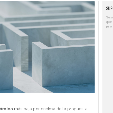
SUS
Sus
que
pro
nómica
más baja por encima de la propuesta