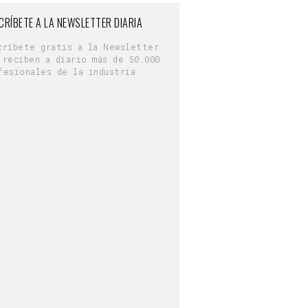
CRÍBETE A LA NEWSLETTER DIARIA
críbete gratis a la Newsletter
 reciben a diario más de 50.000
fesionales de la industria.