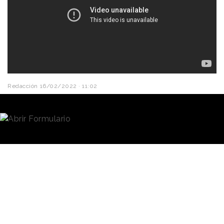
Redacción
16/02/2022 · 11:02
“Ya sabes lo que se dice de los momentos especiales.
Si no hay
fotos
, es como si no hubieran ocurrido”.
Esto
es lo que dice uno de los personajes de la nueva
campaña de los hoteles
Hilton
, que podría haber
añadido que, para conseguir la existencia plena de
esos momentos, esas fotos han de compartirse en
redes sociales.
La cuestión es que en muchas ocasiones se le pide
que saque la foto a alguien que pasa por ahí -por
ejemplo, al camarero que nos está sirviendo la