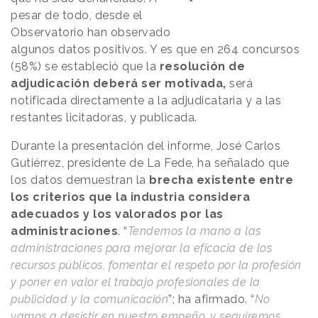
pesar de todo, desde el
Observatorio han observado
algunos datos positivos. Y es que en 264 concursos
(58%) se estableció que la
resolución de
adjudicación deberá ser motivada,
será
notificada directamente a la adjudicataria y a las
restantes licitadoras, y publicada.
Durante la presentación del informe, José Carlos
Gutiérrez, presidente de La Fede, ha señalado que
los datos demuestran la
brecha existente entre
los criterios que la industria considera
adecuados y los valorados por las
administraciones
. “
Tendemos la mano a las
administraciones para mejorar la eficacia de los
recursos públicos, fomentar el respeto por la profesión
y poner en valor el trabajo profesionales de la
publicidad y la comunicación
”; ha afirmado. “
No
vamos a desistir en nuestro empeño, y seguiremos