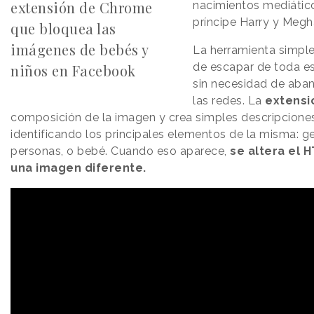
extensión de Chrome
nacimientos mediátic
príncipe Harry y Megh
que bloquea las
imágenes de bebés y
La herramienta simpl
de escapar de toda es
niños en Facebook
sin necesidad de aba
las redes. La
extensi
composición de la imagen y crea simples descripcione
identificando los principales elementos de la misma: ge
personas, o bebé. Cuando eso aparece,
se altera el 
una imagen diferente.