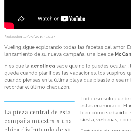
Redacción
17/05/2019 · 10:47
Vueling
sigue explorando todas las facetas del amor. E
lanzamiento de su nueva campaña, una idea de
McCan
Y es que la
aerolínea
sabe que no lo puedes ocultar... 
queda cuando planificas las vacaciones, los suspiros 
cuando piensas en la última playa que pisaste o esa mi
recordar el último chapuzón.
Todo eso solo puede s
estás enamorado. El
La pieza central de esta
bien cómo seducirte: so
campaña muestra a una
siesta, verbenas, conci
chica disfrutando de su