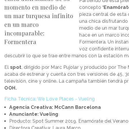
Partiendo de esta prem
momento en medio de
concepto
‘Enamórate
pieza central de est
un mar turquesa infinito
una chica disfrutand
en un marco
medio de un mar turque
incomparable:
hace en un marco in
Formentera
Formentera. Un instan
voz confidente interr
descubrir lo que se trae entre manos con la estación m
El
spot
, dirigido por Marc Pujolar y producido por The
acaba de estrenar y cuenta con tres versiones de 45, 
televisión, cine y online. La campaña también tendrá p
OOH.
Ficha Técnica: We Love Places - Vueling
Agencia Creativa: McCann Barcelona
Anunciante: Vueling
Producto: Spot Summer 2019. Enamórate del Verano
Directora Creativa: Laura Marco