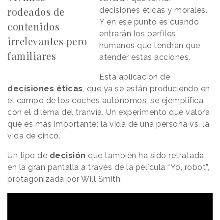
rodeados de
decisiones éticas y morales.
Y en ese punto es cuando
contenidos
entrarán los perfiles
irrelevantes pero
humanos que tendrán que
familiares
atender estas acciones.
Esta aplicación de
decisiones éticas
, que ya se están produciendo en
el campo de los coches autónomos, se ejemplifica
con el dilema del tranvía. Un experimento que valora
qué es más importante: la vida de una persona vs. la
vida de cinco.
Un tipo de
decisión
que también ha sido retratada
en la gran pantalla a través de la película “Yo, robot”,
protagonizada por Will Smith.