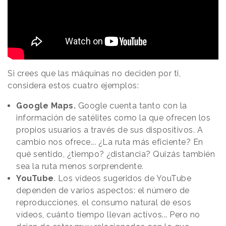
Si crees que las máquinas no deciden por ti,
considera estos cuatro ejemplos:
Google Maps.
Google cuenta tanto con la
información de satélites como la que ofrecen los
propios usuarios a través de sus dispositivos. A
cambio nos ofrece... ¿La ruta más eficiente? En
qué sentido, ¿tiempo? ¿distancia? Quizás también
sea la ruta menos sorprendente.
YouTube
. Los vídeos sugeridos de YouTube
dependen de varios aspectos: el número de
reproducciones, el consumo natural de esos
vídeos, cuánto tiempo llevan activos... Pero no