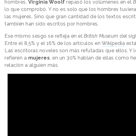
hombres.
Virginia Woolf
repasó los volúmenes en el
B
lo que comprobó. Y no es solo que los hombres tuvier
las mujeres. Sino que gran cantidad de los textos escr
también han sido escritos por hombres.
Ese mismo sesgo se refleja en el
British Museum
del sig
Entre el 8,5% y el 16% de los artículos en
Wikipedia
está
Las escritoras noveles son más refutadas que ellos. Y l
refieren a
mujeres
, en un 30% hablan de ellas como he
relación a alguien más.