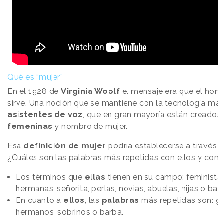
Qué es “mujer”
En el 1928 de
Virginia Woolf
el mensaje era que el ho
sirve. Una noción que se mantiene con la tecnología m
asistentes de voz
, que en gran mayoría están cread
femeninas
y nombre de mujer.
Esa
definición de mujer
podría establecerse a través
¿Cuáles son las palabras más repetidas con ellos y con
Los términos que
ellas
tienen en su campo: feminista,
hermanas, señorita, perlas, novias, abuelas, hijas o bai
En cuanto a
ellos
, las
palabras
más repetidas son: ge
hermanos, sobrinos o barba.