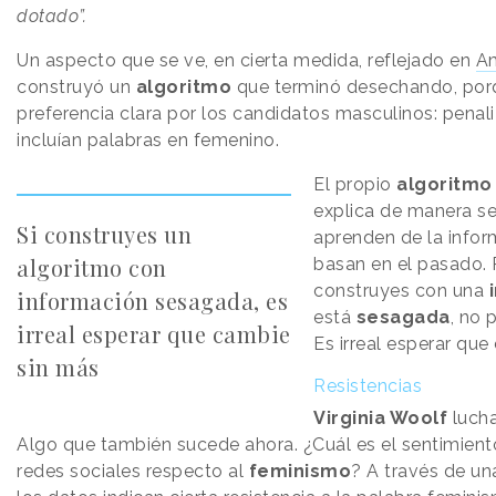
dotado”.
Un aspecto que se ve, en cierta medida, reflejado en
A
construyó un
algoritmo
que terminó desechando, por
preferencia clara por los candidatos masculinos: penal
incluían palabras en femenino.
El propio
algoritmo
explica de manera sen
Si construyes un
aprenden de la infor
algoritmo con
basan en el pasado. P
construyes con una
información sesagada, es
está
sesagada
, no 
irreal esperar que cambie
Es irreal esperar que
sin más
Resistencias
Virginia Woolf
lucha
Algo que también sucede ahora. ¿Cuál es el sentimien
redes sociales respecto al
feminismo
? A través de u