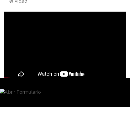
el video
Redacción
21/04/2020 · 17:42
Un grupo de publicistas, fotógrafos y
profesionales del
marketing
han lanzado un
anuncio conjunto y anónimo para pedir perdón al
personal sanitario y otros colectivos que están en la