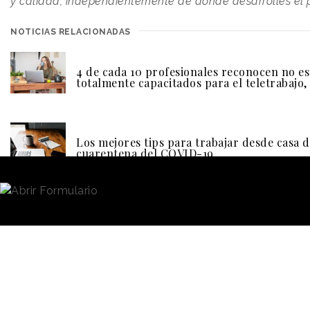
y calidad, independientemente de dónde desarrolles el 
NOTICIAS RELACIONADAS
4 de cada 10 profesionales reconocen no es
totalmente capacitados para el teletrabajo
Los mejores tips para trabajar desde casa d
cuarentena del COVID-19
Lo cierto es que tanto la actividad laboral como los lu
están cada vez
más abiertos y flexibles
. Los emplea
hogares, en cafeterías, en coworkings. También trabaja
momentos del día, según sus preferencias u obligacione
ello sin comprometer la productividad del trabajo. Seg
Health Report’ de QBE, el 55% de los trabajadores espa