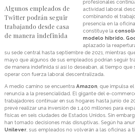
profesionales continú
Algunos empleados de
actividad laboral des
Twitter podrán seguir
combinando el trabaj
presencia en la oficina
trabajando desde casa
constituye la
consoli
de manera indefinida
modelo híbrido.
Go
aplazado la reapertura
su sede central hasta septiembre de 2021, mientras q
mayo que algunos de sus empleados podrían seguir tr
de manera indefinida si así lo deseaban, al tiempo que 
operar con fuerza laboral descentralizada.
A medio camino se encuentra
Amazon
, que impulsa el
renuncia a la presencialidad. El gigante del e-commerce
trabajadores continuar en sus hogares hasta junio de 2
prevé realizar una inversión de 1.400 millones para expa
físicas en seis ciudades de Estados Unidos. Sin embar
han tomado decisiones más disruptivas. Según ha anu
Unilever
, sus empleados no volverán a las oficinas a