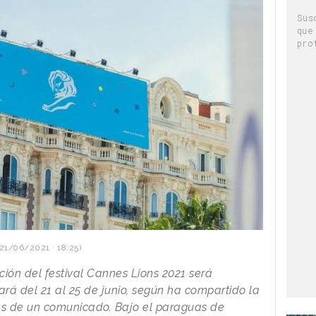
Sus
que
pro
21/06/2021 · 18:25)
ción del festival Cannes Lions 2021 será
rá del 21 al 25 de junio, según ha compartido la
és de un comunicado. Bajo el paraguas de