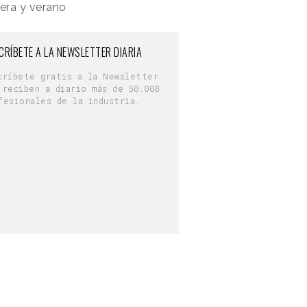
era y verano
CRÍBETE A LA NEWSLETTER DIARIA
críbete gratis a la Newsletter
 reciben a diario más de 50.000
fesionales de la industria.