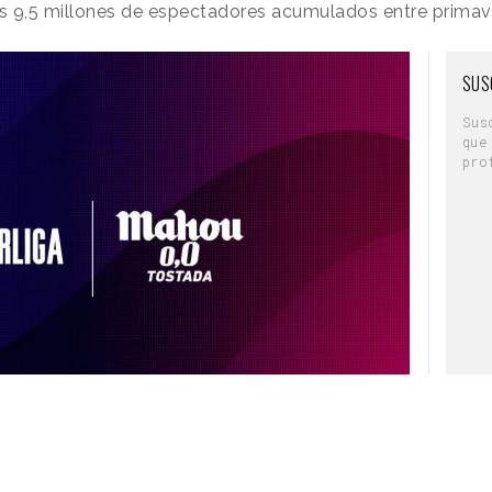
os 9,5 millones de espectadores acumulados entre primav
SUS
Sus
que
pro