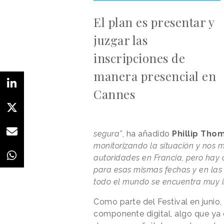
El plan es presentar y
juzgar las
inscripciones de
manera presencial en
Cannes
segura"
, ha añadido
Phillip Tho
monitorizando la situación y nos
autoridades en Francia, pero hay 
para esas mismas fechas y en las 
todo el mundo se encuentra muy 
Como parte del Festival en junio
componente digital, algo que ya 