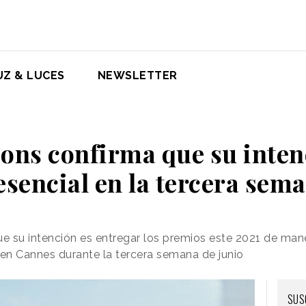
UZ & LUCES
NEWSLETTER
ons confirma que su inten
esencial en la tercera sem
e su intención es entregar los premios este 2021 de man
 en Cannes durante la tercera semana de junio
SUS