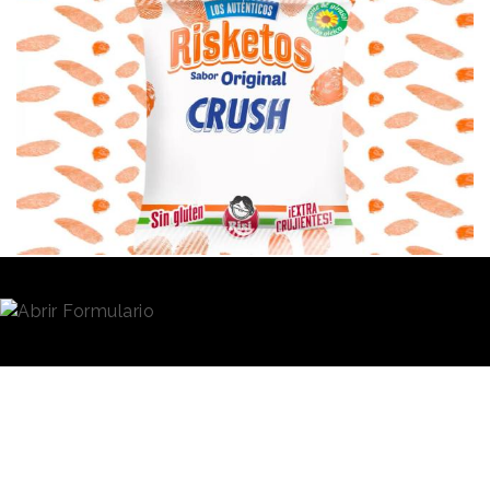
Redacción
06/04/2021 · 11:52
Pragmáticos, prudentes, individuales y ambiciosos.
Así definía
el estudio global “Teenage Report”
,
realizado por Mindshare, Wavemaker y MediaCom
(GroupM), a la nueva generación de jóvenes
conocida como
Generación Z
.
Dicho estudio también los