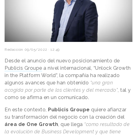
Redacción
09/05/2022 · 12:49
Desde el anuncio del nuevo posicionamiento de
Publicis Groupe
a nivel internacional, “Unlock Growth
in the Platform World”, la compañía ha realizado
algunos avances que han obtenido
“una gran
acogida por parte de los clientes y del mercado”
, tal y
como se afirma en un comunicado.
En este contexto,
Publicis Groupe
quiere afianzar
su transformación del negocio con la creación del
área de One Growth
, que llega
“como resultado de
la evolución de Business Development y que tiene