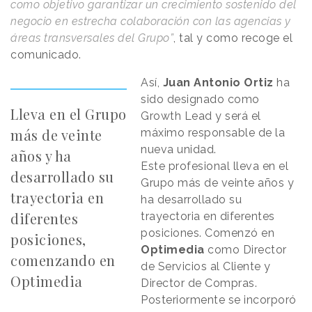
como objetivo garantizar un crecimiento sostenido del
negocio en estrecha colaboración con las agencias y
áreas transversales del Grupo”
, tal y como recoge el
comunicado.
Así,
Juan Antonio Ortiz
ha
sido designado como
Lleva en el Grupo
Growth Lead y será el
más de veinte
máximo responsable de la
nueva unidad.
años y ha
Este profesional lleva en el
desarrollado su
Grupo más de veinte años y
trayectoria en
ha desarrollado su
diferentes
trayectoria en diferentes
posiciones. Comenzó en
posiciones,
Optimedia
como Director
comenzando en
de Servicios al Cliente y
Optimedia
Director de Compras.
Posteriormente se incorporó