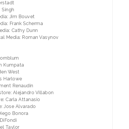
rstadt
m Singh
dia: Jim Bouvet
edia: Frank Scherma
edia: Cathy Dunn
ical Media: Roman Vasynov
Kornblum
in Kumpata
 Ben West
is Harlowe
ement Renaudin
ore: Alejandro Villabon
e: Carla Attanasio
e: Jose Alvarado
Diego Bonora
 DiFondi
el Taylor