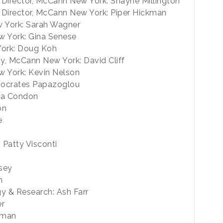
 Director, McCann New York: Shayne Millington
e Director, McCann New York: Piper Hickman
w York: Sarah Wagner
w York: Gina Senese
York: Doug Koh
y, McCann New York: David Cliff
w York: Kevin Nelson
 Socrates Papazoglou
ina Condon
on
e
: Patty Visconti
n
msey
n
gy & Research: Ash Farr
er
sman