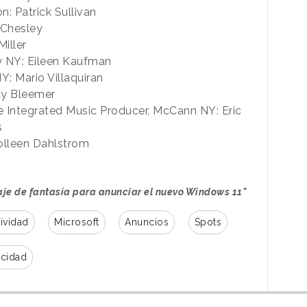
: Patrick Sullivan
 Chesley
Miller
ty NY: Eileen Kaufman
Y: Mario Villaquiran
say Bleemer
ve Integrated Music Producer, McCann NY: Eric
s
olleen Dahlstrom
iaje de fantasía para anunciar el nuevo Windows 11"
ividad
Microsoft
Anuncios
Spots
cidad