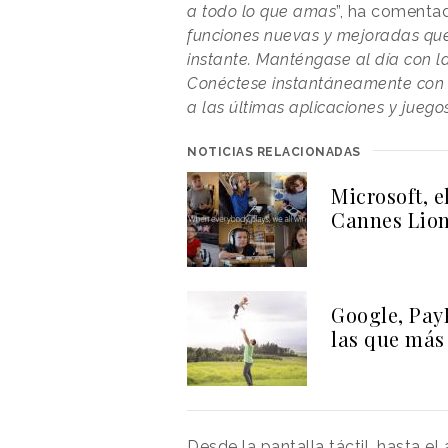
a todo lo que amas
”, ha comentad
funciones nuevas y mejoradas qu
instante. Manténgase al día con las
Conéctese instantáneamente con c
a las últimas aplicaciones y jueg
NOTICIAS RELACIONADAS
Microsoft, 
Cannes Lio
Google, PayP
las que más
Desde la pantalla táctil, hasta e