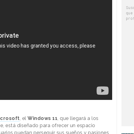
Sus
que
pro
icrosoft
, el
Windows 11
, que llegará a los
e, está diseñado para ofrecer un espacio
suarios puedan perseguir sus sueños y pasiones