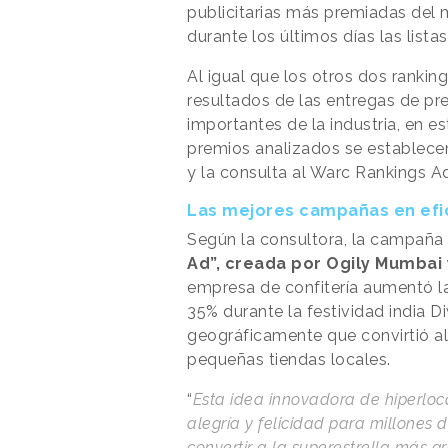
publicitarias más premiadas del 
durante los últimos días las lista
Al igual que los otros dos rankin
resultados de las entregas de pr
importantes de la industria, en e
premios analizados se establecen
y la consulta al Warc Rankings A
Las mejores campañas en efi
Según la consultora, la campaña 
Ad”, creada por Ogily Mumba
empresa de confitería aumentó l
35% durante la festividad india D
geográficamente que convirtió a
pequeñas tiendas locales.
“
Esta idea innovadora de hiperloc
alegría y felicidad para millones
convertir a la superestrella más 