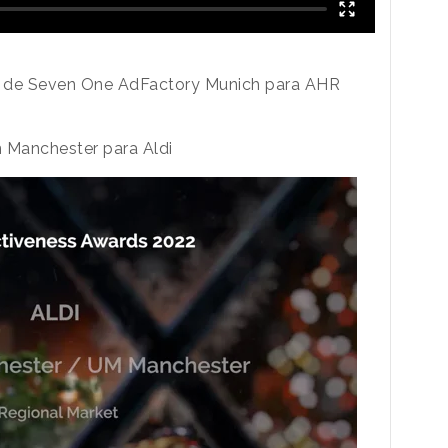
”, de Seven One AdFactory Munich para AHR
n Manchester para Aldi