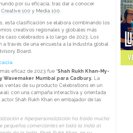
mundo por su eficacia, tras dar a conocer
s
Creative 100
y
Media 100
.
gs, esta clasificación se elabora combinando los
emios creativos regionales y globales más
ste caso celebrados a lo largo de 2023. Los
 a través de una encuesta a la industria global
dvisory Board.
V
cacia
más eficaz de 2023 fue “
Shah Rukh Khan-My-
i y Wavemaker Mumbai para Cadbury.
La
as ventas de su producto Celebrations en un
iwali, con una campaña interactiva y orientada
l actor Shah Rukh Khan en embajador de las
alización e hiperpersonalización ha traído mucha
 de pequeños comerciantes en toda la India al
grande de la India, Shah Rukh Khan, en su