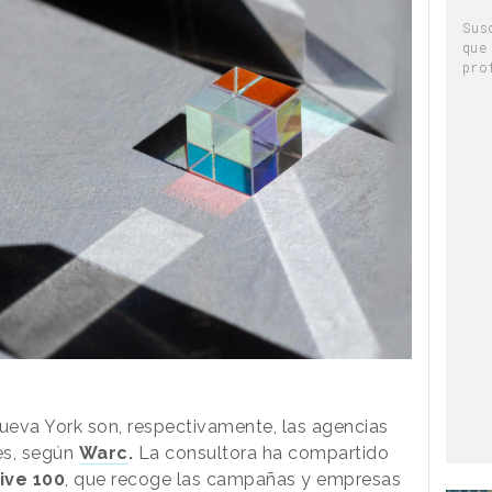
Sus
que
pro
ueva York son, respectivamente, las agencias
es, según
Warc
.
La consultora ha compartido
ive 100
, que recoge las campañas y empresas