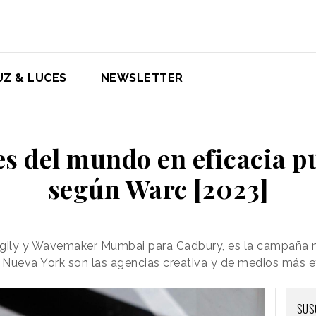
UZ & LUCES
NEWSLETTER
s del mundo en eficacia pu
según Warc [2023]
gily y Wavemaker Mumbai para Cadbury, es la campaña 
 Nueva York son las agencias creativa y de medios más e
SUS