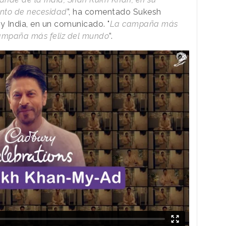
nto de necesidad
”, ha comentado Sukesh
y India, en un comunicado. "
La campaña más
campaña más feliz del mundo
”.