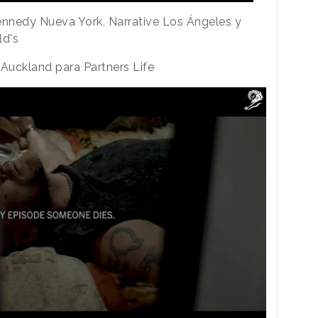
nnedy Nueva York, Narrative Los Ángeles y
d's
 Auckland para Partners Life