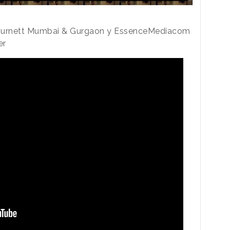
eo Burnett Mumbai & Gurgaon y EssenceMediacom
er