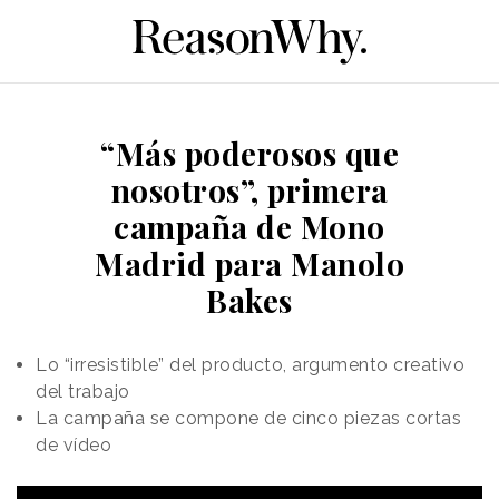
“Más poderosos que
nosotros”, primera
campaña de Mono
Madrid para Manolo
Bakes
Lo “irresistible” del producto, argumento creativo
del trabajo
La campaña se compone de cinco piezas cortas
de vídeo