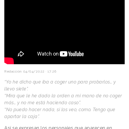
Redacción
04/04/2022 · 17:26
“Yo he dicho que iba a coger uno para probarlos… y
llevo siete”.
“Mira que le he dado la orden a mi mano de no coger
más… y no me está haciendo caso”.
“No puedo hacer nada, si los veo, como. Tengo que
apartar la caja”.
Así se expresan los personajes que aparecen en