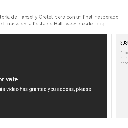
oria de Hansel y Gretel, pero con un final inesperado
cionarse en la fiesta de Halloween desde 2014
SUS
Sus
que
pro