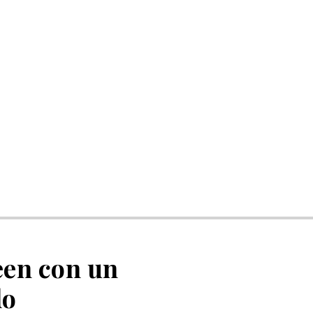
een con un
do