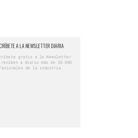
CRÍBETE A LA NEWSLETTER DIARIA
críbete gratis a la Newsletter
 reciben a diario más de 50.000
fesionales de la industria.