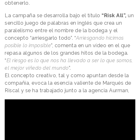
obtenerlo.
La campaña se desarrolla bajo el título
“Risk All”,
un
sencillo juego de palabras en inglés que crea un
paralelismo entre el nombre de la bodega y el
concepto “arriesgarlo todo”. “
Arriesgando hicimos
posible lo imposible
”, comenta en un vídeo en el que
repasa algunos de los grandes hitos de la bodega.
“
El riesgo es lo que nos ha llevado a ser lo que somos,
el mejor viñedo del mundo
”.
El concepto creativo, tal y como apuntan desde la
compañía, evoca la esencia valiente de Marqués de
Riscal y se ha trabajado junto a la agencia Aurman,