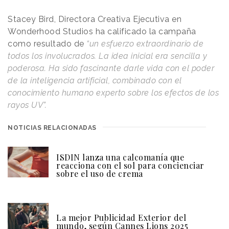
Stacey Bird, Directora Creativa Ejecutiva en
Wonderhood Studios ha calificado la campaña
como resultado de
“un esfuerzo extraordinario de
todos los involucrados. La idea inicial era sencilla y
poderosa. Ha sido fascinante darle vida con el poder
de la inteligencia artificial, combinado con el
conocimiento humano experto sobre los efectos de los
rayos UV”.
NOTICIAS RELACIONADAS
ISDIN lanza una calcomanía que
reacciona con el sol para concienciar
sobre el uso de crema
La mejor Publicidad Exterior del
mundo, según Cannes Lions 2025