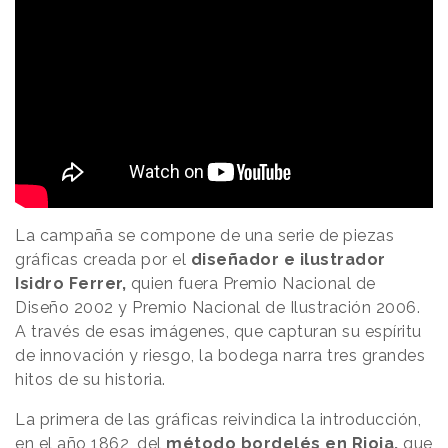
La campaña se compone de una serie de piezas
gráficas creada por el
diseñador e ilustrador
Isidro Ferrer,
quien fuera Premio Nacional de
Diseño 2002 y Premio Nacional de Ilustración 2006.
A través de esas imágenes, que capturan su espíritu
de innovación y riesgo, la bodega narra tres grandes
hitos de su historia.
La primera de las gráficas reivindica la introducción,
en el año 1862, del
método bordelés en Rioja,
que