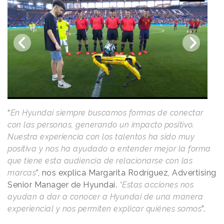
“
En Hyundai siempre buscamos formas de conectar
con las personas, generando un impacto positivo.
Nuestra experiencia con los talentos ha sido muy
positiva y nos ha ayudado a entender mejor la forma
que tiene esta audiencia de relacionarse con las
marcas
”, nos explica Margarita Rodríguez, Advertising
Senior Manager de Hyundai.
“Estas acciones nos
ayudan a dar a conocer a Hyundai de una manera
experiencial y nos permiten explicar quiénes somos
”.