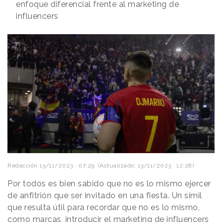
enfoque diferencial frente al marketing de
influencers
Redacción
13/11/2023 · 07:29
(Actualizado: 13/11/2023 · 12:28)
Por todos es bien sabido que no es lo mismo ejercer
de anfitrión que ser invitado en una fiesta. Un símil
que resulta útil para recordar que no es lo mismo,
como marcas, introducir el marketing de influencers