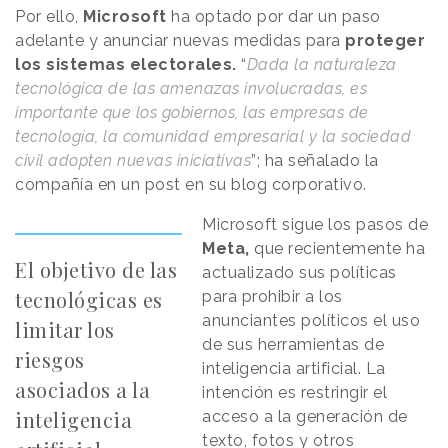
Por ello,
Microsoft
ha optado por dar un paso
adelante y anunciar nuevas medidas para
proteger
los sistemas electorales.
“
Dada la naturaleza
tecnológica de las amenazas involucradas, es
importante que los gobiernos, las empresas de
tecnología, la comunidad empresarial y la sociedad
civil adopten nuevas iniciativas
”; ha señalado la
compañía en un post en su blog corporativo.
Microsoft sigue los pasos de
Meta,
que recientemente ha
El objetivo de las
actualizado sus políticas
tecnológicas es
para prohibir a los
anunciantes políticos el uso
limitar los
de sus herramientas de
riesgos
inteligencia artificial. La
asociados a la
intención es restringir el
inteligencia
acceso a la generación de
texto, fotos y otros