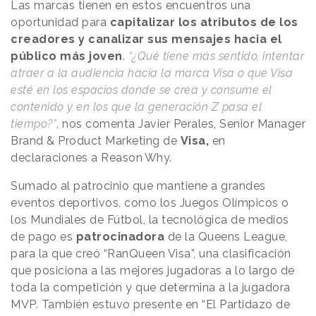
Las marcas tienen en estos encuentros una
oportunidad para
capitalizar los atributos de los
creadores
y canalizar sus mensajes hacia el
público más joven
.
“¿Qué tiene más sentido, intentar
atraer a la audiencia hacia la marca Visa o que Visa
esté en los espacios donde se crea y consume el
contenido y en los que la generación Z pasa el
tiempo?”
, nos comenta Javier Perales, Senior Manager
Brand & Product Marketing de
Visa,
en
declaraciones a
Reason
.
Why
.
Sumado al patrocinio que mantiene a grandes
eventos deportivos, como los Juegos Olímpicos o
los Mundiales de Fútbol, la tecnológica de medios
de pago es
patrocinadora
de la Queens League,
para la que creó “RanQueen Visa”, una clasificación
que posiciona a las mejores jugadoras a lo largo de
toda la competición y que determina a la jugadora
MVP. También estuvo presente en “El Partidazo de