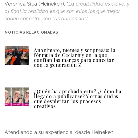
Verónica Sica (Heineken). “
La credibilidad es clave, y
al final la realidad es que son ellos los que mejor
saben conectar con sus audiencias
”.
NOTICIAS RELACIONADAS
Anonimato, memes y sorpresas: la
fórmula de Ceciarmy en la que
confían las marcas para conectar
con la generación Z
¿Quién ha aprobado esto? ¿Cómo ha
llegado a publicarse? Y otras dudas
que despiertan los procesos
creativos
Atendiendo a su experiencia, desde Heineken