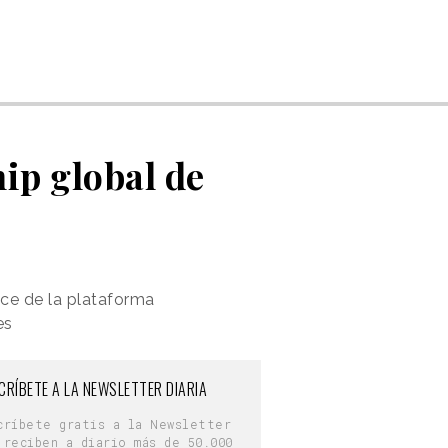
ip global de
nce de la plataforma
es
CRÍBETE A LA NEWSLETTER DIARIA
críbete gratis a la Newsletter
 reciben a diario más de 50.000