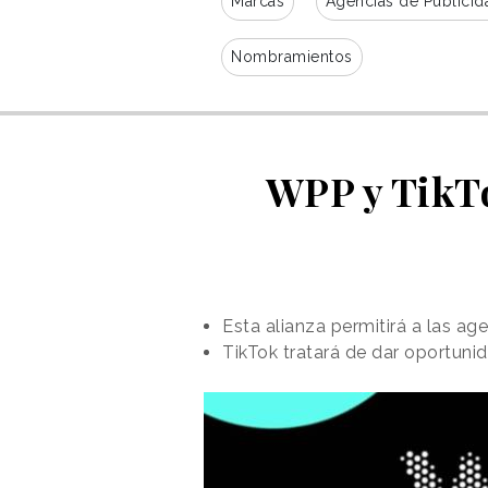
Marcas
Agencias de Publicid
Nombramientos
WPP y TikTo
Esta alianza permitirá a las a
TikTok tratará de dar oportuni