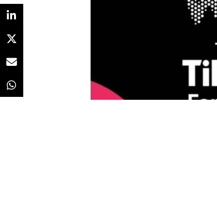
Redacción
02/02/2021 · 10:50
Cada vez son más los usuarios qu
TikTok, la plataforma de vídeos 
plataforma es imparable, hasta e
con
mayor crecimiento en 20
realizado por la empresa de anal