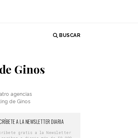
BUSCAR
 de Ginos
atro agencias
ting de Ginos
CRÍBETE A LA NEWSLETTER DIARIA
críbete gratis a la Newsletter
 reciben a diario más de 50.000