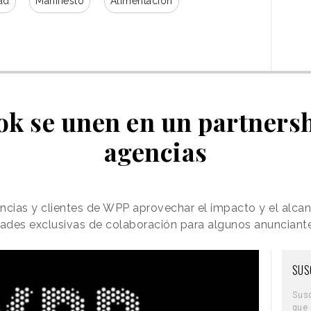
ad
Manifiesto
Alimentación
k se unen en un partnersh
agencias
gencias y clientes de WPP aprovechar el impacto y el alca
dades exclusivas de colaboración para algunos anunciant
SUS
Sus
que