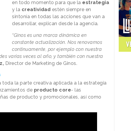
en todo momento para que la
estrategia
y la
creatividad
estén siempre en
sintonía en todas las acciones que van a
desarrollar, explican desde la agencia.
“Ginos es una marca dinámica en
constante actualización. Nos renovamos
V
continuamente, por ejemplo con nuestra
es varias veces al año, y también con nuestra
z,
Director de Marketing de Ginos.
a
 toda la parte creativa aplicada a la estrategia
anzamientos de
producto core
- las
añas de producto y promocionales, así como