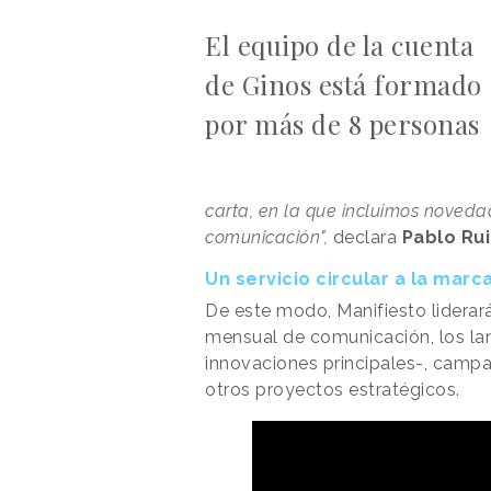
El equipo de la cuenta
de Ginos está formado
por más de 8 personas
carta, en la que incluimos novedad
comunicación",
declara
Pablo Rui
Un servicio circular a la marc
De este modo, Manifiesto liderará
mensual de comunicación, los l
innovaciones principales-, camp
otros proyectos estratégicos.