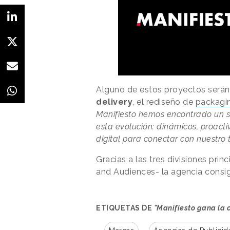
Alguno de estos proyectos serán 
delivery
, el rediseño de
packagi
Manifiesto hemos encontrado un s
esta evolución: dinámicos, proac
digital para conectar con nuestro 
Gracias a las tres divisiones pri
and Audiences- la agencia consig
ETIQUETAS DE
"Manifiesto gana la 