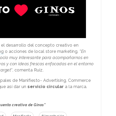
el desarrollo del concepto creativo en
ng
o acciones de local store marketing.
"En
ocio muy interesante para acompañarnos en
tivos y con ideas frescas enfocadas en el entorno
target”
, comenta Ruiz.
ncipales de Manifiesto- Advertising, Commerce
ue así dar un
servicio circular
a la marca.
cuenta creativa de Ginos"