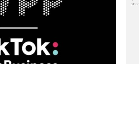
pro
e optan por pasar parte de su tiempo libre en
cortos de ByteDance. Y es que el auge de esta
l punto de que se ha convertido en la
red social
20
, según el informe
"State of Mobile 2021",
ítica de aplicaciones móviles
App Annie.