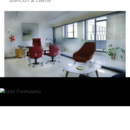
atención al cliente
Natalia Marin
11/03/2021 · 10:29
Antiguo despacho de Félix Vicente, ex Presidente de
McCann
Félix, Gonzalo, Gregorio, Mónica, Raquel...
Para muchos, estos nombres quizá no se entiendan