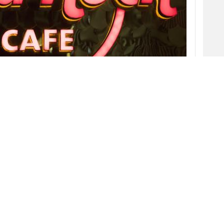
dena de restaurantes
Hard Rock Cafe
anunciaba
o en Madrid. El restaurante del Paseo de la
ctividad debido a que había finalizado el
rmó la marca. Tras casi dos meses, Hard Rock
a capital, pero adaptado a los nuevos tiempos.
erto recientemente un nuevo local en el
ormato de
dark kitchen
. Así, ha decidido