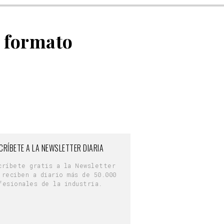
n formato
CRÍBETE A LA NEWSLETTER DIARIA
críbete gratis a la Newsletter
 reciben a diario más de 50.000
fesionales de la industria.