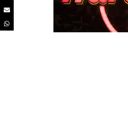
Redacción
01/10/2020 · 08:21
A finales del mes de julio, la ca
que
cerraba su mítico local
situad
Castellana 2 tenía que cesar su a
contrato del alquiler, según info
Cafe ha anunciado el regreso a l
De lo tradicional, al delivery
La cadena de restaurantes ha abi
Mercado Barceló siguiendo el f