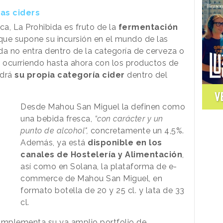
as ciders
a, La Prohibida es fruto de la
fermentación
 que supone su incursión en el mundo de las
ida no entra dentro de la categoría de cerveza o
 ocurriendo hasta ahora con los productos de
ndrá
su propia categoría cider
dentro del
V
Desde Mahou San Miguel la definen como
una bebida fresca,
“con carácter y un
punto de alcohol",
concretamente un 4,5%.
Además, ya está
disponible en los
canales de Hostelería y Alimentación
,
así como en Solana, la plataforma de e-
commerce de Mahou San Miguel, en
formato botella de 20 y 25 cl. y lata de 33
cl.
complementa su ya amplio portfolio de