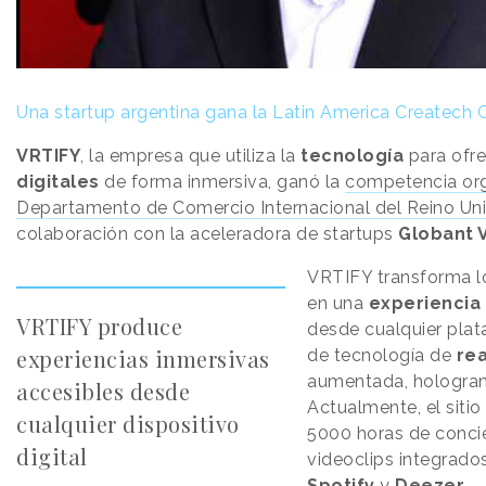
Una startup argentina gana la Latin America Createch
VRTIFY
, la empresa que utiliza la
tecnología
para ofr
digitales
de forma inmersiva, ganó la
competencia org
Departamento de Comercio Internacional del Reino Un
colaboración con la aceleradora de startups
Globant 
VRTIFY transforma lo
en una
experiencia
VRTIFY produce
desde cualquier plata
experiencias inmersivas
de tecnología de
rea
aumentada, hologra
accesibles desde
Actualmente, el siti
cualquier dispositivo
5000 horas de concie
digital
videoclips integrad
Spotify
y
Deezer
.