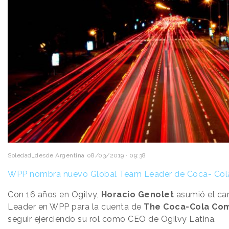
Soledad_desde Argentina
08/03/2019 · 09:38
WPP nombra nuevo Global Team Leader de Coca- Col
Con 16 años en Ogilvy,
Horacio Genolet
asumió el ca
Leader en WPP para la cuenta de
The Coca-Cola Co
seguir ejerciendo su rol como CEO de Ogilvy Latina.