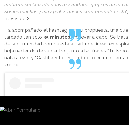
maltrato continuado a los diseñadores gráficos de la c
Somos muchos y muy profesionales para aguantar esto
”
través de X.
Ha acompañado el hashtag con su propuesta, una que
tardado tan solo
35 minutos
en llevar a cabo. Se trata
de la comunidad compuesta a partir de líneas en espira
hoja naciendo de su centro, junto a las frases “Turismo
naturaleza” y “Castilla y León”. Todo ello en una gama 
verdes.