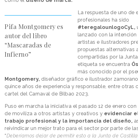
como el
diseño de marca.
La respuesta de uno de 
profesionales ha sido
Pifa Montgomery es
#teregalounlogoCyL,
autor del libro
lanzado con la intención
artistas e ilustradores p
“Mascaradas de
propuestas alternativas a
Infierno”
compartidas por la Junta
etiqueta se encuentra
Ós
más conocido por el ps
Montgomery,
diseñador gráfico e ilustrador zamoran
quince años de experiencia y responsable, entre otras 
cartel del Carnaval de Bilbao 2023.
Puso en marcha la iniciativa el pasado 12 de enero con 
de moviliza a otros artistas y creativos y
evidenciar e
trabajo profesional y la importancia del diseño,
a
reivindicar un mejor trato para el sector por parte de la
“
Deberíamos dejar de permitir esto a la Junta de Castilla