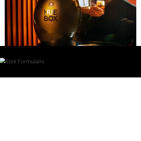
Redacción
25/04/2025 · 08:56
(Actualizado: 25/04/2025 · 11:35)
“
Os lo hemos puesto a huevo
”.
Es lo que dice
Estrella Galicia
respecto a la
posibilidad de disfrutar de una mejor experiencia de
su cerveza en casa gracias a
Huebox,
el
dispensador de uso doméstico que acaba de lanzar
al mercado. El nuevo formato supone, según explica
la marca en un comunicado, una ampliación de su
propuesta de valor a través de la
innovación de
producto
y las nuevas
experiencias de consumo.