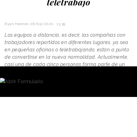
teletrabajo
Ryan Holmes
06/05/2020 · 13:39
Los equipos a distancia, es decir, las compañías con
trabajadores repartidos en diferentes lugares, ya sea
en pequeñas oficinas o teletrabajando, están a punto
de convertirse en la nueva normalidad. Actualmente,
casi una de cada cinco personas forma parte de un
equipo de
trabajo a distancia
. Antes de que termine
la década, se estima que tres cuartas partes de las
empresas tendrán equipos teletrabajando.
Tengo mucha experiencia en esto.
Hootsuite
tiene una
docena de oficinas repartidas en todo el mundo,
desde Vancouver a Nueva York, pasando por Londres
y muchas más. La gran ventaja es que podemos
llegar a una base global de clientes, en su idioma, en
su zona horaria, en sus términos. Pero crear espíritu de