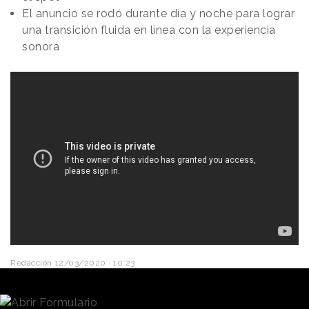
El anuncio se rodó durante día y noche para lograr
una transición fluida en línea con la experiencia
sonora
Redacción
12/03/2020 · 10:23
Apple
demuestra la capacidad de cancelación de
ruido de sus AirPods Pro en ‘Snap’, el nuevo
anuncio