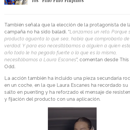
los “Fino Fino Filipinos”
También señala que la elección de la protagonista de l
campaña no ha sido baladí. “
Lanzamos un reto. Porque s
producto aguanta lo que sea, había que comprobarlo de
verdad. Y para eso necesitábamos a alguien a quien est
año todo le ha pegado fuerte o lo que es lo mismo,
necesitábamos a Laura Escanes
”, comentan desde This 
Odd.
La acción también ha incluido una pieza secundaria ro
en un coche, en la que Laura Escanes ha recordado su
salto en puenting y ha reforzado el mensaje de resiste
y fijación del producto con una aplicación.