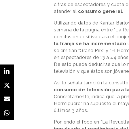
cifras de espectadores y cuota d
atender al
consumo general.
Utilizando datos de Kantar, Barlo
semana de la pugna entre “La Rev
conclusión positiva para el conj
la franja se ha incrementado
u
se emitían “Grand Prix” y “El Ho
en espectadores de 13 a 44 años
De esto puede deducirse que lo 
televisión y que éstos son jóven
Así lo señala también la consult
consumo de televisión para l
Concretamente, indica que la pri
Hormiguero” ha supuesto el mayo
últimos 3 años.
Poniendo el foco en “La Revuelt
impulsado el rendimiento del