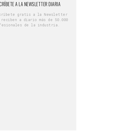
CRÍBETE A LA NEWSLETTER DIARIA
críbete gratis a la Newsletter
 reciben a diario más de 50.000
fesionales de la industria.