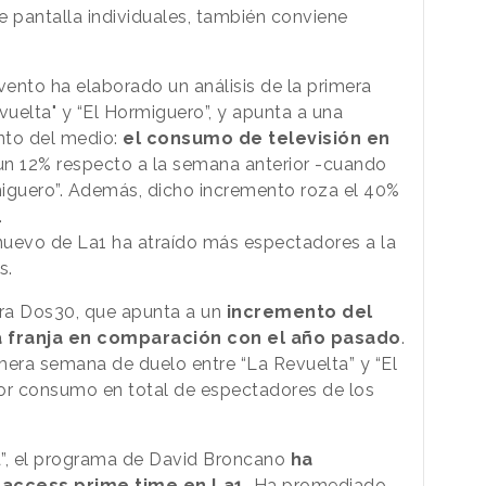
e pantalla individuales, también conviene
vento ha elaborado un análisis de la primera
uelta" y “El Hormiguero”, y apunta a una
unto del medio:
el consumo de televisión en
n 12% respecto a la semana anterior -cuando
rmiguero”. Además, dicho incremento roza el 40%
.
nuevo de La1 ha atraído más espectadores a la
es.
ora Dos30, que apunta a un
incremento del
a franja en comparación con el año pasado
.
mera semana de duelo entre “La Revuelta” y “El
r consumo en total de espectadores de los
a”, el programa de David Broncano
ha
 access prime time en La1.
Ha promediado