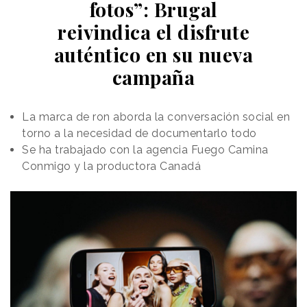
guiado por el arte y el eclecticismo.
fotos”: Brugal
reivindica el disfrute
auténtico en su nueva
campaña
La marca de ron aborda la conversación social en
torno a la necesidad de documentarlo todo
Se ha trabajado con la agencia Fuego Camina
Conmigo y la productora Canadá
Así, la tipografía cobra robustez y presencia, gracias
a formas más redondeadas que dan más
protagonismo al rojo corporativo; mientras que la