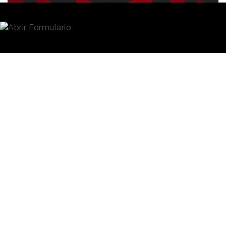
Redacción
08/04/2021 · 10:47
Más de 18,1 millones de seguidores en todas sus
redes sociales y plataformas. Entrevistas a
personalidades como Sergio Ramos o Gerard Piqué.
5,5 millones de visualizaciones totales en la
retransmisión de Las Campanadas de Nochevieja en
Twitch. Protagonista de “Unboxing”, el primer corto
rodado en directo durante un streaming.
En los últimos meses,
Ibai Llanos
ha alcanzado una
serie de logros que le han consolidado como una de
las figuras más influyentes del entretenimiento, la
comunicación y el ecosistema digital. Y ayer añadió
la retransmisión en directo del partido entre Real
Sociedad y Athletic Club a su lista de hitos.
Como él mismo proclamó en su cuenta oficial de
Twitter días antes del evento, se ha tratado de un