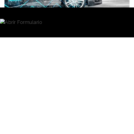
Redacción
05/04/2021 · 07:24
La necesidad de
desplazarse
ya no es una
motivación aislada para la compra de un coche. Ni
siquiera esta es la única forma de acceder al mismo,
ya que uno puede alquilar o suscribirse a un vehículo.
Al
placer de conducir
, que tan bien representó
BMW en aquella campaña ideada por SCPF, se le
han sumado múltiples funciones demandadas por el
consumidor que han convertido al coche conectado
en un sofisticado gadget. Un vehículo es ahora un
proveedor de servicios y generador de datos que
mantiene una relación activa con el conductor.
Una clave de este vínculo
está en la seguridad
. Ya no