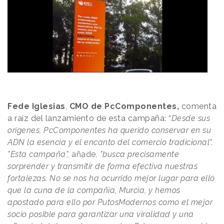
Fede Iglesias
,
CMO de PcComponentes,
comenta
a raíz del lanzamiento de esta campaña: “
Desde sus
orígenes, PcComponentes ha querido conservar en su
ADN la esencia y el encanto del comercio tradicional".
"Esta campaña",
añade
, "busca precisamente
sorprender y transmitir de forma efectiva nuestras
fortalezas. No se nos ha ocurrido mejor lugar para ello
que la cuna de la compañía, Murcia, y hemos
apostado para ello por PutosModernos como el mejor
socio posible para garantizar una viralidad y una