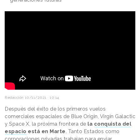
Redacción
10/11/2021 · 10:14
Después del éxito de los primeros vuelos
comerciales espaciales de Blue Origin, Virgin Galactic
y Space X, la próxima frontera de
la
conquista del
espacio
está en Marte
. Tanto Estados como
corporaciones privadas trabajan para enviar