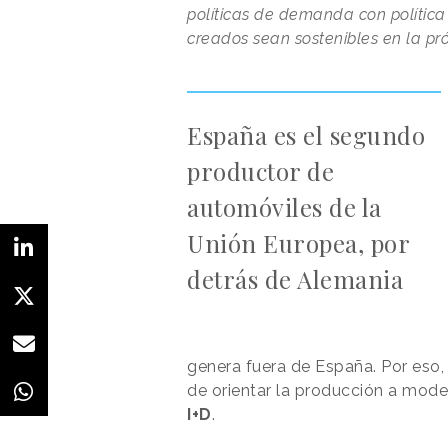
políticas de demanda con política
creados sean sostenibles en la p
España es el segundo
productor de
automóviles de la
Unión Europea, por
detrás de Alemania
genera fuera de España. Por eso, 
de orientar la producción a mode
I+D
.