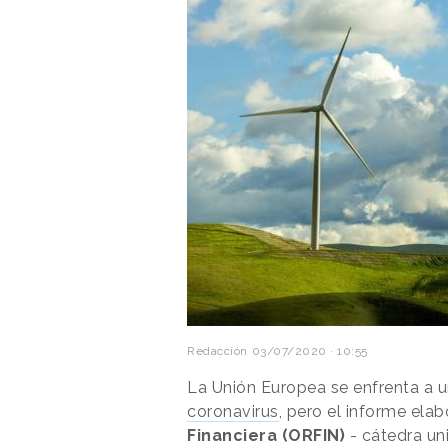
Redacción
03/07/2020 · 10:55
La Unión Europea se enfrenta a un
coronavirus
, pero el informe ela
Financiera (ORFIN)
- cátedra uni