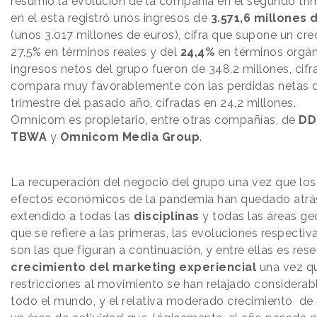
resumió la evolución de la compañía en el segundo trim
en el esta registró unos ingresos de
3.571,6 millones 
(unos 3.017 millones de euros), cifra que supone un cre
27,5% en términos reales y del
24,4%
en términos orgán
ingresos netos del grupo fueron de 348,2 millones, cifr
compara muy favorablemente con las perdidas netas 
trimestre del pasado año, cifradas en 24,2 millones.
Omnicom es propietario, entre otras compañías, de
DD
TBWA
y
Omnicom Media Group
.
La recuperación del negocio del grupo una vez que los
efectos económicos de la pandemia han quedado atrá
extendido a todas las
disciplinas
y todas las áreas geo
que se refiere a las primeras, las evoluciones respectiv
son las que figuran a continuación, y entre ellas es re
crecimiento del marketing experiencial
una vez q
restricciones al movimiento se han relajado considera
todo el mundo, y el relativa moderado crecimiento de