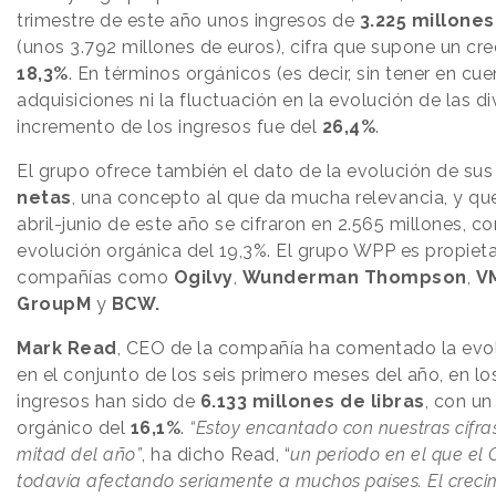
trimestre de este año unos ingresos de
3.225 millones
(unos 3.792 millones de euros), cifra que supone un cr
18,3%
. En términos orgánicos (es decir, sin tener en cue
adquisiciones ni la fluctuación en la evolución de las div
incremento de los ingresos fue del
26,4%
.
El grupo ofrece también el dato de la evolución de su
netas
, una concepto al que da mucha relevancia, y que
abril-junio de este año se cifraron en 2.565 millones, c
evolución orgánica del 19,3%. El grupo WPP es propieta
compañías como
Ogilvy
,
Wunderman Thompson
,
V
GroupM
y
BCW.
Mark Read
, CEO de la compañía ha comentado la ev
en el conjunto de los seis primero meses del año, en lo
ingresos han sido de
6.133 millones de libras
, con un
orgánico del
16,1%
.
“Estoy encantado con nuestras cifra
mitad del año”
, ha dicho Read, “
un periodo en el que el
todavía afectando seriamente a muchos países. El creci