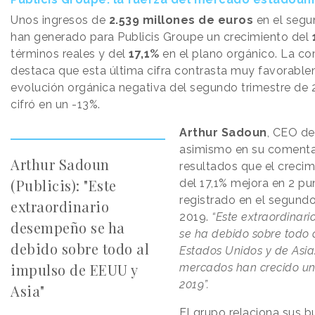
Unos ingresos de
2.539 millones de euros
en el segu
han generado para Publicis Groupe un crecimiento del
términos reales y del
17,1%
en el plano orgánico. La c
destaca que esta última cifra contrasta muy favorable
evolución orgánica negativa del segundo trimestre de 
cifró en un -13%.
Arthur Sadoun
, CEO de
asimismo en su comentar
Arthur Sadoun
resultados que el creci
(Publicis): "Este
del 17,1% mejora en 2 pu
registrado en el segundo
extraordinario
2019.
“Este extraordina
desempeño se ha
se ha debido sobre todo 
debido sobre todo al
Estados Unidos y de Asi
impulso de EEUU y
mercados han crecido un
2019”.
Asia"
El grupo relaciona sus 