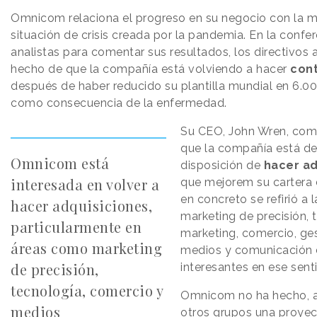
Omnicom relaciona el progreso en su negocio con la m
situación de crisis creada por la pandemia. En la confe
analistas para comentar sus resultados, los directivos a
hecho de que la compañía está volviendo a hacer
con
después de haber reducido su plantilla mundial en 6.0
como consecuencia de la enfermedad.
Su CEO, John Wren, co
que la compañía está d
Omnicom está
disposición de
hacer ad
interesada en volver a
que mejorem su cartera d
en concreto se refirió a 
hacer adquisiciones,
marketing de precisión, 
particularmente en
marketing, comercio, ge
áreas como marketing
medios y comunicación
de precisión,
interesantes en ese sent
tecnología, comercio y
Omnicom no ha hecho, al
medios
otros grupos una proyec