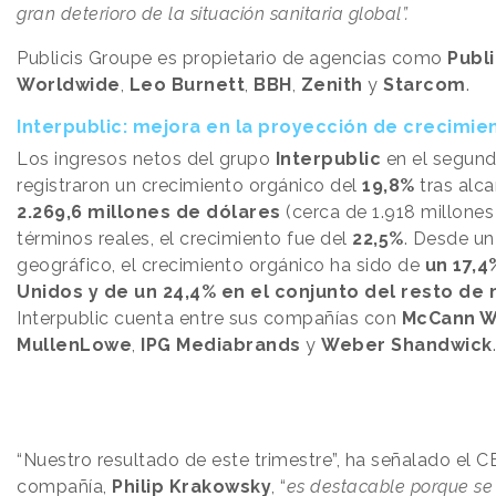
gran deterioro de la situación sanitaria global”.
Publicis Groupe es propietario de agencias como
Publi
Worldwide
,
Leo Burnett
,
BBH
,
Zenith
y
Starcom
.
Interpublic: mejora en la proyección de crecimie
Los ingresos netos del grupo
Interpublic
en el segund
registraron un crecimiento orgánico del
19,8%
tras alca
2.269,6 millones de dólares
(cerca de 1.918 millones
términos reales, el crecimiento fue del
22,5%
. Desde un
geográfico, el crecimiento orgánico ha sido de
un 17,4
Unidos y de un 24,4% en el conjunto del resto de
Interpublic cuenta entre sus compañías con
McCann W
MullenLowe
,
IPG
Mediabrands
y
Weber Shandwick
.
“Nuestro resultado de este trimestre”, ha señalado el C
compañía,
Philip
Krakowsky
, “
es destacable porque se