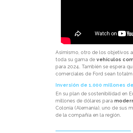
Asimismo, otro de los objetivos 
toda su gama de
vehículos com
para 2024. También se espera que
comerciales de Ford sean totalme
Inversión de 1.000 millones d
En su plan de sostenibilidad en E
millones de dólares para
modern
Colonia (Alemania), uno de sus m
de la compañía en la región.