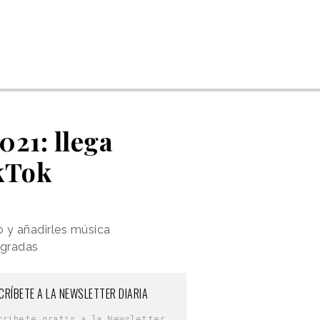
21: llega
ikTok
o y añadirles música
egradas
CRÍBETE A LA NEWSLETTER DIARIA
críbete gratis a la Newsletter