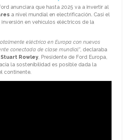
ord anunciara que hasta 2025 va a invertir al
ares
a nivel mundial en electrificación. Casi el
 inversión en vehículos eléctricos de la
totalmente eléctrico en Europa con nuevos
iente conectada de clase mundial"
, declaraba
a
Stuart Rowley
, Presidente de Ford Europa,
cia la sostenibilidad es posible dada la
l continente.