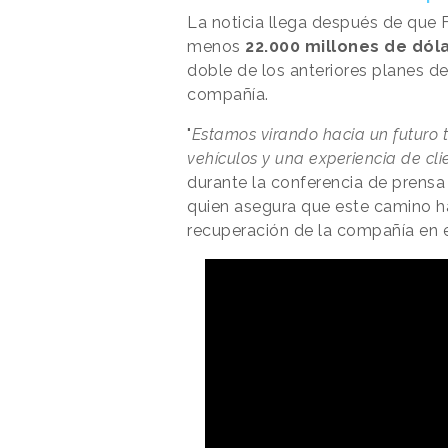
La noticia llega después de que F
menos
22.000 millones de dól
doble de los anteriores planes de
compañía.
"
Estamos virando hacia un futuro 
vehículos y una experiencia de cl
durante la conferencia de prens
quien asegura que este camino ha
recuperación de la compañía en e