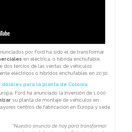
anunciados por Ford ha sido el de transformar
erciales
en eléctrica, o híbrida enchufable,
 dos tercios de las ventas de vehículos
nte eléctricos o híbridos enchufables en 2030.
e dólares para la planta de Colonia
uropa, Ford ha anunciado la inversión de 1.000
izar
su planta de montaje de vehículos en
ayores centros de fabricación en Europa y sede
"Nuestro anuncio de hoy para transformar