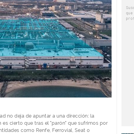
Sus
que
pro
dad no deja de apuntar a una dirección: la
 es cierto que tras el "parón" que sufrimos por
ntidades como Renfe, Ferrovial, Seat o