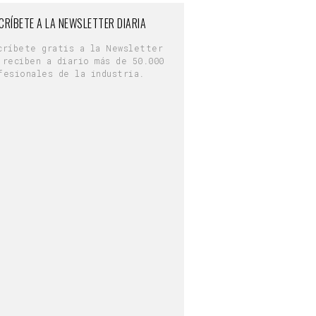
CRÍBETE A LA NEWSLETTER DIARIA
críbete gratis a la Newsletter
 reciben a diario más de 50.000
fesionales de la industria.