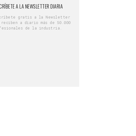
CRÍBETE A LA NEWSLETTER DIARIA
críbete gratis a la Newsletter
 reciben a diario más de 50.000
fesionales de la industria.