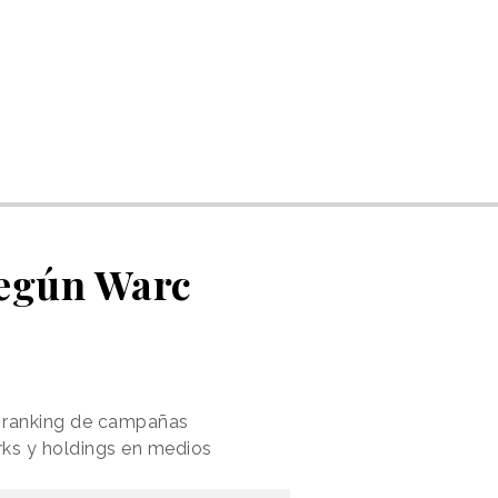
según Warc
l ranking de campañas
rks y holdings en medios