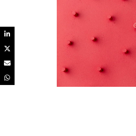
Redacción
18/03/2025 · 11:10
Dove, Mediaplus Munich
y
WP
holding publicitario que mejor u