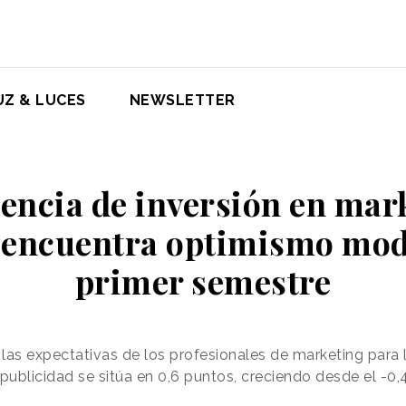
UZ & LUCES
NEWSLETTER
encia de inversión en mar
 encuentra optimismo mod
primer semestre
as expectativas de los profesionales de marketing para 
publicidad se sitúa en 0,6 puntos, creciendo desde el -0,4