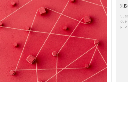
SUS
Sus
que
pro
P
son, respectivamente, la marca, la agencia y el
so han hecho de los medios en 2024, según el