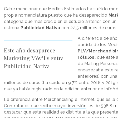
Cabe mencionar que Medios Estimados ha sufrido modif
propia nomenclatura puesto que ha desaparecido
Mark
categoría que más creció en el estudio anterior, con un
estrena
Publicidad Nativa
con 22,5 millones de euros 
A diferencia de año
partida de los Med
Este año desaparece
PLV/Merchandisin
Marketing Móvil y entra
rótulos,
que este a
de Mailing Persona
Publicidad Nativa
encabezaba este ra
anteriores) con una 
millones de euros (ha caído un 9,7% entre 2018 y 2019 
que ya había registrado en la edición anterior de InfoAd
La diferencia entre Merchandising e
Internet, que es la
Controlados que recibe mayor inversión
, es de 538,8 m
destacar que esta realidad es distinta a la que present