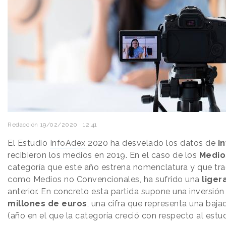
Redacción
19/02/2020 · 12:41
El Estudio
InfoAdex
2020 ha desvelado los datos de
in
recibieron los medios en 2019. En el caso de los
Medio
categoría que este año estrena nomenclatura y que tr
como Medios no Convencionales, ha sufrido una
liger
anterior. En concreto esta partida supone una inversió
millones de euros
, una cifra que representa una baj
(año en el que la categoría creció con respecto al estud