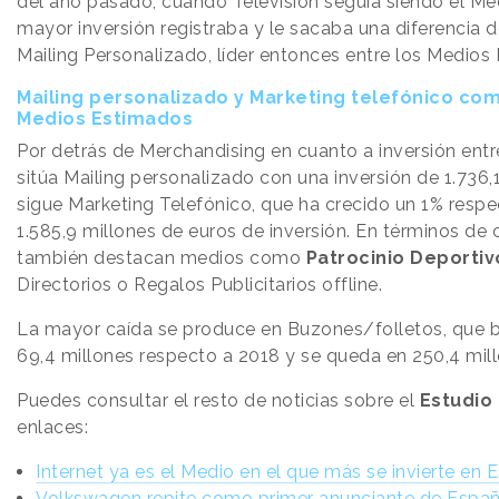
del año pasado, cuando Televisión seguía siendo el M
mayor inversión registraba y le sacaba una diferencia 
Mailing Personalizado, líder entonces entre los Medio
Mailing personalizado y Marketing telefónico com
Medios Estimados
Por detrás de Merchandising en cuanto a inversión ent
sitúa Mailing personalizado con una inversión de 1.736,
sigue Marketing Telefónico, que ha crecido un 1% resp
1.585,9 millones de euros de inversión. En términos de 
también destacan medios como
Patrocinio Deportiv
Directorios o Regalos Publicitarios offline.
La mayor caída se produce en Buzones/folletos, que b
69,4 millones respecto a 2018 y se queda en 250,4 mill
Puedes consultar el resto de noticias sobre el
Estudio
enlaces:
Internet ya es el Medio en el que más se invierte en 
Volkswagen repite como primer anunciante de España 