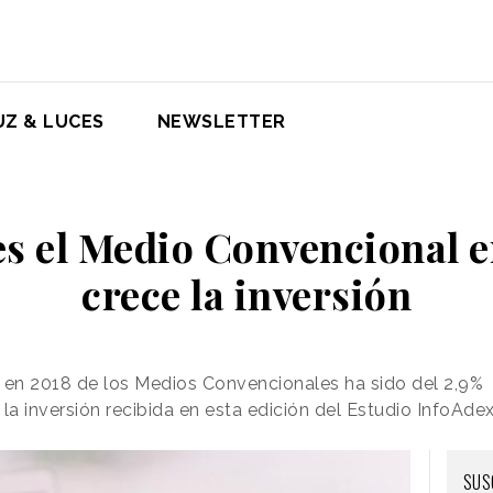
UZ & LUCES
NEWSLETTER
es el Medio Convencional 
crece la inversión
 en 2018 de los Medios Convencionales ha sido del 2,9%
la inversión recibida en esta edición del Estudio InfoAde
SUS